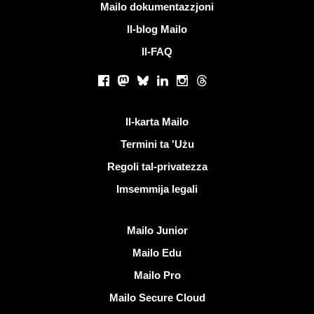
Iktar informazzjoni
Mailo dokumentazzjoni
Il-blog Mailo
Il-FAQ
Netwerks soċjali
Facebook
Mastodon
Bluesky
LinkedIn
Instagram
Threads
Links utli
Il-karta Mailo
Termini ta 'Użu
Regoli tal-privatezza
Imsemmija legali
Skopri Mailo
Mailo Junior
Mailo Edu
Mailo Pro
Mailo Secure Cloud