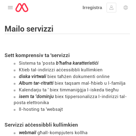
Irregistra
Tiftaħ il-menu
Sinjal
Għaż
Mailo servizzi
Sett komprensiv ta 'servizzi
Sistema ta 'posta
b'ħafna karatteristiċi
Ktieb tal-indirizzi
aċċessibbli kullimkien
diska virtwali
biex taħżen dokumenti online
Album tar-ritratti
biex taqsam mal-ħbieb u l-familja
Kalendarju ta '
biex timmaniġġja l-iskeda tiegħu
isem ta ’dominju
biex tippersonalizza l-indirizzi tal-
posta elettronika
Il-hosting ta 'websajt
Servizzi aċċessibbli kullimkien
webmail
għall-kompjuters kollha