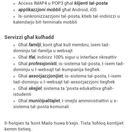
Aċċess IMAP4 u POP3 għal
klijenti tal-posta
applikazzjoni mobbli
għal Android, iOS
Is-sinkronizzazzjoni
tal-posta, ktieb tal-indirizzi u
kalendarju bit-terminals mobbli
Servizzi għal kulħadd
Għal
familji
, kont għal kull membru, isem tad-
dominju tal-familja u websajt
Għal
tfal
, indirizz 100% sigur u interface rikreattiv
Għal
professjonisti
, is-sistema tal-posta, l-isem tad-
dominju u l-websajt tal-kumpanija tiegħek
Għal
assoċjazzjonijiet
, is-sistema tal-posta, l-isem
tad-dominju u l-websajt tal-assoċjazzjoni tiegħek
Għal
skejjel
, sistema ta ’posta edukattiva għall-
istudenti
Għal
muniċipalitajiet
, l-imejls amministrattivi u s-
sistema tal-posta komunali
Il-ħolqien ta 'kont Mailo huwa b'xejn. Tista 'toħloq kontijiet
kemm tixtieq.