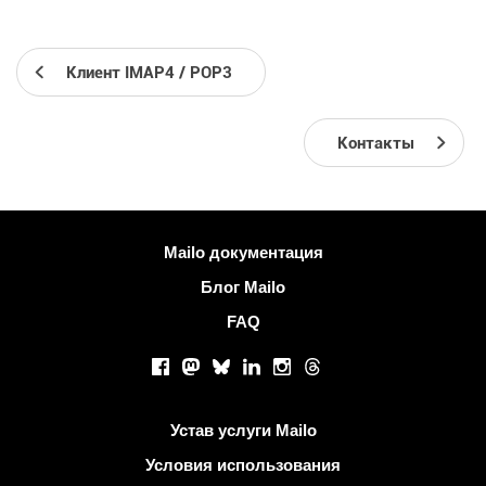
Клиент IMAP4 / POP3
Контакты
Больше информации
Mailo документация
Блог Mailo
FAQ
Социальные сети
Facebook
Mastodon
Bluesky
LinkedIn
Instagram
Threads
Полезные ссылки
Устав услуги Mailo
Условия использования