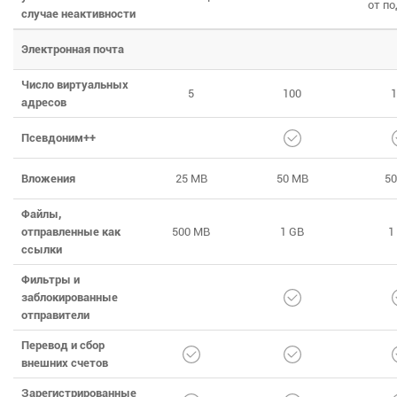
от п
случае неактивности
Электронная почта
Число виртуальных
5
100
1
адресов
Псевдоним++
Вложения
25 MB
50 MB
50
Файлы,
отправленные как
500 MB
1 GB
1
ссылки
Фильтры и
заблокированные
отправители
Перевод и сбор
внешних счетов
Зарегистрированные