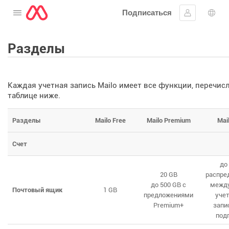
Подписаться
Открыть меню
Войти в си
Выб
Разделы
Каждая учетная запись Mailo имеет все функции, перечис
таблице ниже.
Разделы
Mailo Free
Mailo Premium
Mai
Счет
до
20 GB
распре
до 500 GB с
между
Почтовый ящик
1 GB
предложениями
уче
Premium+
запи
под