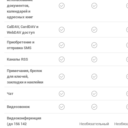
документов,
календарей и
адресных книг
CalDAV, CardDAV и
WebDAV доступ
Приобретение и
отправка SMS
Каналы RSS
Примечания, брелок
для ключей,
закладки и наклейки
Чат
Видеозвонок
Видеоконференция
(до 156 142
Необязательный
Необяз