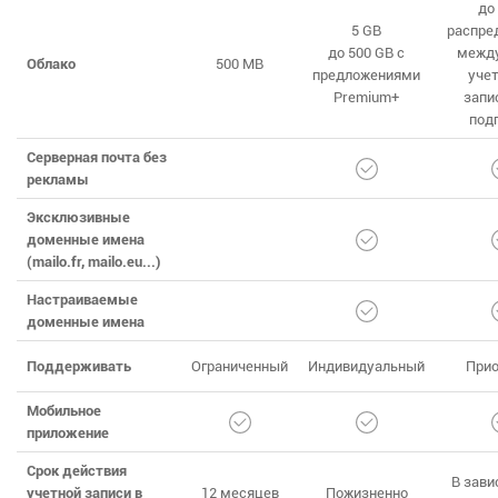
до
5 GB
распре
до 500 GB с
между
Облако
500 MB
предложениями
уче
Premium+
запи
под
Серверная почта без
рекламы
Эксклюзивные
доменные имена
(mailo.fr, mailo.eu...)
Настраиваемые
доменные имена
Поддерживать
Ограниченный
Индивидуальный
Прио
Мобильное
приложение
Срок действия
В зави
учетной записи в
12 месяцев
Пожизненно