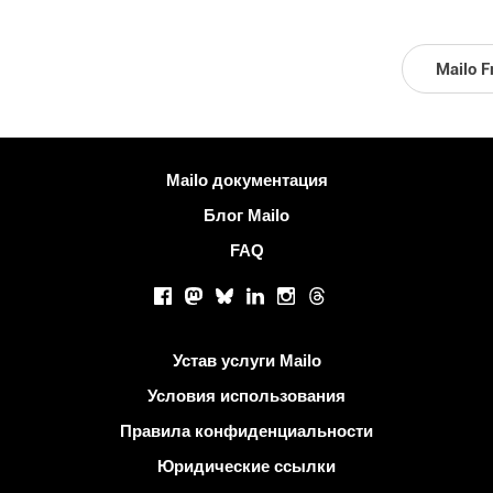
Mailo F
Больше информации
Mailo документация
Блог Mailo
FAQ
Социальные сети
Facebook
Mastodon
Bluesky
LinkedIn
Instagram
Threads
Полезные ссылки
Устав услуги Mailo
Условия использования
Правила конфиденциальности
Юридические ссылки