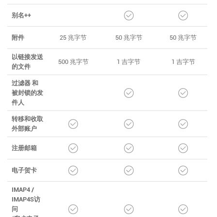
别名++
附件
25 兆字节
50 兆字节
50 兆字节
以链接发送
500 兆字节
1 吉字节
1 吉字节
的文件
过滤器 和
被封锁的发
件人
转移和收取
外部账户
注册邮箱
电子贺卡
IMAP4 /
IMAP4S访
问