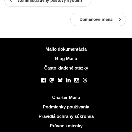
Administratívny poštový systém
Doménové mená
Viac informácií
Mailo dokumentácia
Blog Mailo
Často kladené otázky
Sociálne siete
Facebook
Mastodon
Bluesky
LinkedIn
Instagram
Threads
Užitočné odkazy
Charter Mailo
Podmienky používania
Pravidlá ochrany súkromia
Právne zmienky