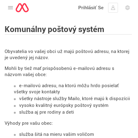
Prihlásiť Se
Otvorte menu
Prihlásiť sa
Výbe
Komunálny poštový systém
Obyvatelia vo vašej obci už majú poštovú adresu, na ktorej
je uvedený jej názov.
Mohli by tiež mať prispôsobenú e-mailovú adresu s
názvom vašej obce:
e-mailovú adresu, na ktorú môžu hrdo posielať
všetky svoje kontakty
všetky nástroje služby Mailo, ktoré majú k dispozícii
vysoko kvalitný európsky poštový systém
služba aj pre rodiny a deti
Výhody pre vašu obec:
služba šitá na mieru vašim voličom