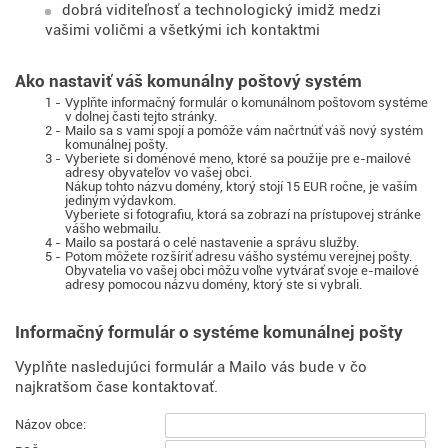
dobrá viditeľnosť a technologický imidž medzi
vašimi voličmi a všetkými ich kontaktmi
Ako nastaviť váš komunálny poštový systém
1 -
Vyplňte informačný formulár o komunálnom poštovom systéme
v dolnej časti tejto stránky.
2 -
Mailo sa s vami spojí a pomôže vám načrtnúť váš nový systém
komunálnej pošty.
3 -
Vyberiete si doménové meno, ktoré sa použije pre e-mailové
adresy obyvateľov vo vašej obci.
Nákup tohto názvu domény, ktorý stojí 15 EUR ročne, je vaším
jediným výdavkom.
Vyberiete si fotografiu, ktorá sa zobrazí na prístupovej stránke
vášho webmailu.
4 -
Mailo sa postará o celé nastavenie a správu služby.
5 -
Potom môžete rozšíriť adresu vášho systému verejnej pošty.
Obyvatelia vo vašej obci môžu voľne vytvárať svoje e-mailové
adresy pomocou názvu domény, ktorý ste si vybrali.
Informačný formulár o systéme komunálnej pošty
Vyplňte nasledujúci formulár a Mailo vás bude v čo
najkratšom čase kontaktovať.
Názov obce: