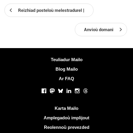
Reizhiad posteloù melestradurel |
Anvioù domani
Muioc'h a ditouroù
Teuliadur Mailo
Blog Mailo
Ar FAQ
Rouedadoù sokial |
Facebook
Mastodon
Bluesky
LinkedIn
Instagram
Threads
Liammoù talvoudus
Karta Mailo
Amplegadoù implijout
Reolennoù prevezded