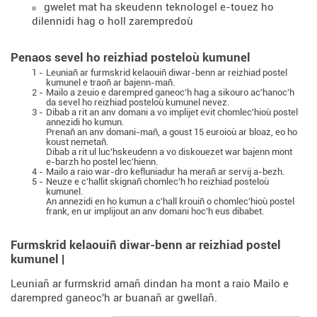
gwelet mat ha skeudenn teknologel e-touez ho
dilennidi hag o holl zarempredoù
Penaos sevel ho reizhiad posteloù kumunel
1 -
Leuniañ ar furmskrid kelaouiñ diwar-benn ar reizhiad postel
kumunel e traoñ ar bajenn-mañ.
2 -
Mailo a zeuio e darempred ganeoc'h hag a sikouro ac'hanoc'h
da sevel ho reizhiad posteloù kumunel nevez.
3 -
Dibab a rit an anv domani a vo implijet evit chomlec'hioù postel
annezidi ho kumun.
Prenañ an anv domani-mañ, a goust 15 euroioù ar bloaz, eo ho
koust nemetañ.
Dibab a rit ul luc'hskeudenn a vo diskouezet war bajenn mont
e-barzh ho postel lec'hienn.
4 -
Mailo a raio war-dro kefluniadur ha merañ ar servij a-bezh.
5 -
Neuze e c'hallit skignañ chomlec'h ho reizhiad posteloù
kumunel.
An annezidi en ho kumun a c'hall krouiñ o chomlec'hioù postel
frank, en ur implijout an anv domani hoc'h eus dibabet.
Furmskrid kelaouiñ diwar-benn ar reizhiad postel
kumunel |
Leuniañ ar furmskrid amañ dindan ha mont a raio Mailo e
darempred ganeoc'h ar buanañ ar gwellañ.