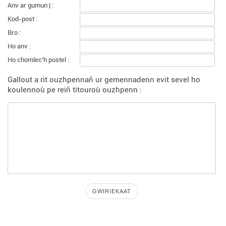
Anv ar gumun | :
Kod-post :
Bro :
Ho anv :
Ho chomlec'h postel :
Gallout a rit ouzhpennañ ur gemennadenn evit sevel ho
koulennoù pe reiñ titouroù ouzhpenn :