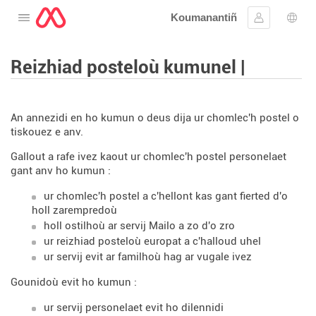
Koumanantiñ
Digeriñ al lañser
Kevreañ
Diba
Reizhiad posteloù kumunel |
An annezidi en ho kumun o deus dija ur chomlec'h postel o
tiskouez e anv.
Gallout a rafe ivez kaout ur chomlec'h postel personelaet
gant anv ho kumun :
ur chomlec'h postel a c'hellont kas gant fierted d'o
holl zarempredoù
holl ostilhoù ar servij Mailo a zo d'o zro
ur reizhiad posteloù europat a c'halloud uhel
ur servij evit ar familhoù hag ar vugale ivez
Gounidoù evit ho kumun :
ur servij personelaet evit ho dilennidi