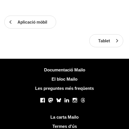
Aplicació mòbil
Tablet
Més informació
Documentació Mailo
El bloc Mailo
Les preguntes més freqüents
Xarxes socials
Facebook
Mastodon
Bluesky
LinkedIn
Instagram
Threads
Links útils
La carta Mailo
Termes d'ús