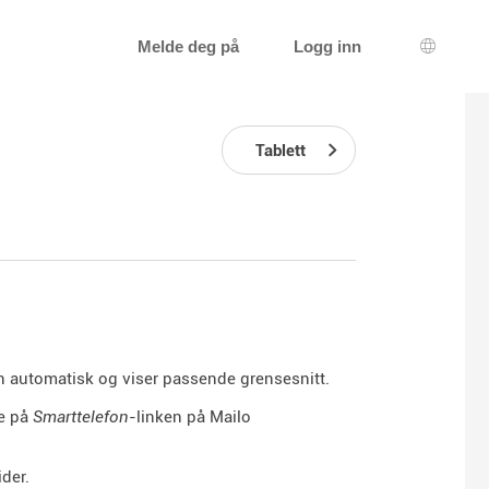
Melde deg på
Logg inn
Språkva
Tablett
en automatisk og viser passende grensesnitt.
ke på
Smarttelefon
-linken på Mailo
der.