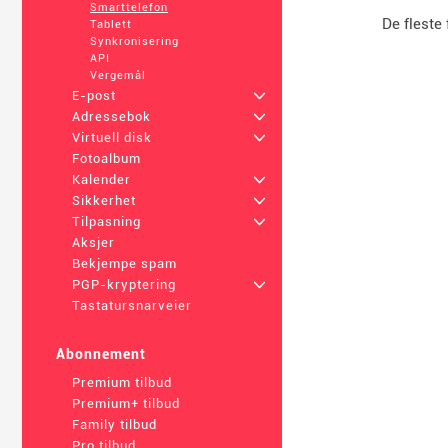
Smarttelefon
De fleste 
Tablett
Synkronisering
API
Vergemål
E-post
+
Adressebok
+
Virtuell disk
+
Fotoalbum
Kalender
+
Sikkerhet
+
Tilpasning
+
Aksjer
Bekjempe spam
PGP-kryptering
+
Tastatursnarveier
Abonnement
Premium tilbud
Premium+ tilbud
Family tilbud
Pro tilbud