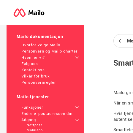
Mailo dokumentasjon
Mo
Hvorfor velge Mailo
Personvern og Mailo charter
Hvem er vi?
+
Smart
Følg oss
Kontakt oss
Vilkår for bruk
Personvernregler
Mailo gir
Mailo tjenester
Når en sm
Funksjoner
+
Hvis tjen
Endre e-postadressen din
autentise
Adgang
+
Nettpost
Smarttele
Mobilapp