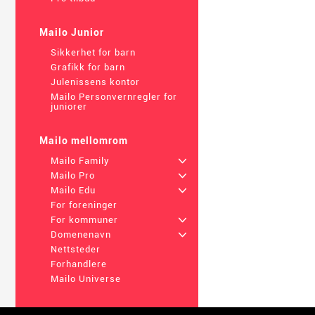
Mailo Junior
Sikkerhet for barn
Grafikk for barn
Julenissens kontor
Mailo Personvernregler for
juniorer
Mailo mellomrom
Mailo Family
+
Mailo Pro
+
Mailo Edu
+
For foreninger
For kommuner
+
Domenenavn
+
Nettsteder
Forhandlere
Mailo Universe