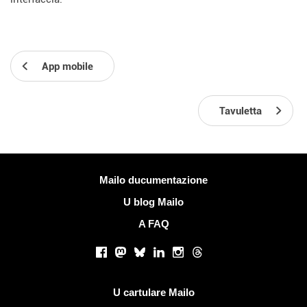
App mobile
Tavuletta
Più infurmazione
Mailo ducumentazione
U blog Mailo
A FAQ
Rete suciale
Facebook
Mastodon
Bluesky
LinkedIn
Instagram
Threads
Ligami utili
U cartulare Mailo