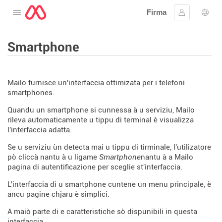
Firma
Apre u menu
Firmà lu
Sele
Smartphone
Mailo furnisce un'interfaccia ottimizata per i telefoni
smartphones.
Quandu un smartphone si cunnessa à u serviziu, Mailo
rileva automaticamente u tippu di terminal è visualizza
l'interfaccia adatta.
Se u serviziu ùn detecta mai u tippu di tirminale, l'utilizatore
pò cliccà nantu à u ligame
Smartphone
nantu à a Mailo
pagina di autentificazione per sceglie st'interfaccia.
L'interfaccia di u smartphone cuntene un menu principale, è
ancu pagine chjaru è simplici.
A maiò parte di e caratteristiche sò dispunibili in questa
interfaccia.