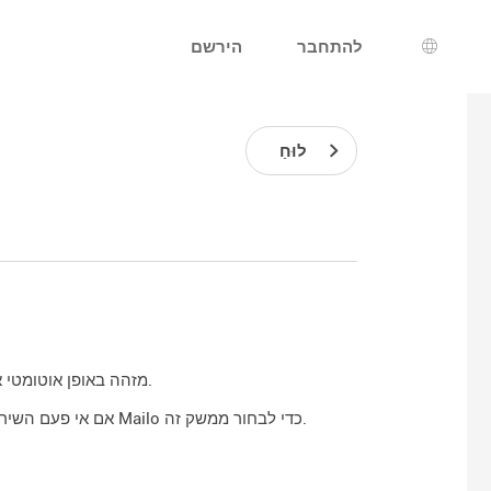
להתחבר
הירשם
רת שפה
לוּחַ
כאשר טלפון חכם מתחבר לשירות, Mailo מזהה באופן אוטומטי את סוג המסוף ומציג את הממשק המתאים.
בדף האימות Mailo כדי לבחור ממשק זה.
אם אי פעם השירו