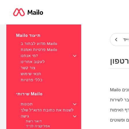
Mailo תיעוד
יד
מדוע לבחור ב Mailo
פרטיות ואמנת Mailo
+
מי אנחנו?
טפון
לעקוב אחרינו
צור קשר
תנאי שימוש
כללי פרטיות
שירותי Mailo
+
תכונות
לשנות את כתובת הדוא"ל שלך
+
גישה
דואר רשת
אפליקציה לנייד