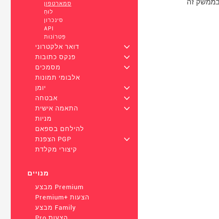
סמארטפון
לוּחַ
סינכרון
API
פַּטרוֹנוּת
+
דואר אלקטרוני
+
פנקס כתובות
+
מסמכים
אלבומי תמונות
+
יומן
+
אבטחה
+
התאמה אישית
מניות
להילחם בספאם
+
הצפנת PGP
קיצורי מקלדת
מנויים
מבצע Premium
Premium+ הצעות
מבצע Family
Pro הצעות