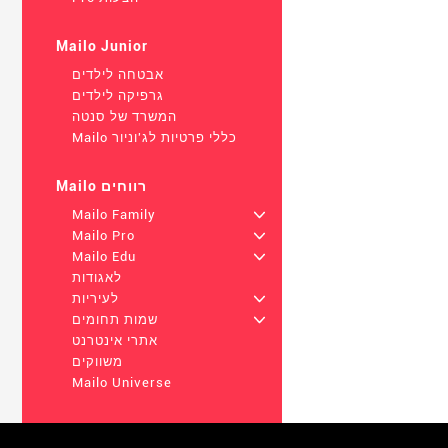
Mailo Junior
אבטחה לילדים
גרפיקה לילדים
המשרד של סנטה
Mailo כללי פרטיות לג'וניור
Mailo רווחים
Mailo Family
+
Mailo Pro
+
Mailo Edu
+
לאגודות
+
לעיריות
+
שמות תחומים
אתרי אינטרנט
משווקים
Mailo Universe