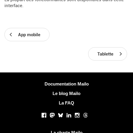
interface.
App mobile
Tablette
Plus d'informations
Documentation Mailo
Le blog Mailo
La FAQ
Réseaux sociaux
Facebook
Mastodon
Bluesky
LinkedIn
Instagram
Threads
Liens utiles
La charte Mailo