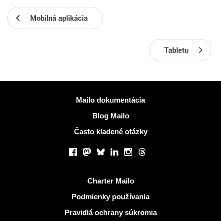
Mobilná aplikácia
Tabletu
Viac informácií
Mailo dokumentácia
Blog Mailo
Často kladené otázky
Sociálne siete
Facebook
Mastodon
Bluesky
LinkedIn
Instagram
Threads
Užitočné odkazy
Charter Mailo
Podmienky používania
Pravidlá ochrany súkromia