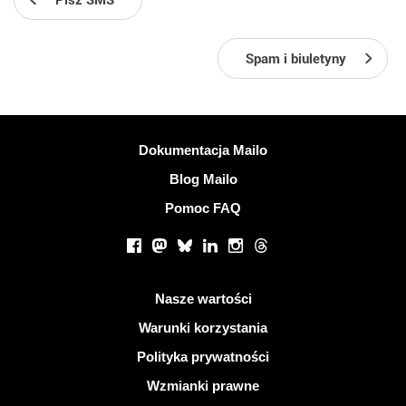
Pisz SMS
Spam i biuletyny
Więcej informacji
Dokumentacja Mailo
Blog Mailo
Pomoc FAQ
Portale społecznościowe
Facebook
Mastodon
Bluesky
LinkedIn
Instagram
Threads
Przydatne linki
Nasze wartości
Warunki korzystania
Polityka prywatności
Wzmianki prawne