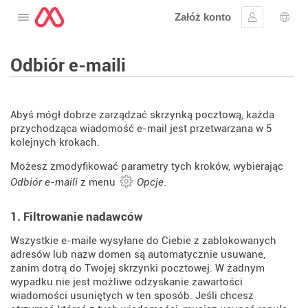
Załóż konto
Otwórz menu
Zaloguj się
Wybó
Odbiór e-maili
Abyś mógł dobrze zarządzać skrzynką pocztową, każda
przychodząca wiadomość e-mail jest przetwarzana w 5
kolejnych krokach.
Możesz zmodyfikować parametry tych kroków, wybierając
Odbiór e-maili
z menu
Opcje
.
1. Filtrowanie nadawców
Wszystkie e-maile wysyłane do Ciebie z zablokowanych
adresów lub nazw domen są automatycznie usuwane,
zanim dotrą do Twojej skrzynki pocztowej. W żadnym
wypadku nie jest możliwe odzyskanie zawartości
wiadomości usuniętych w ten sposób. Jeśli chcesz