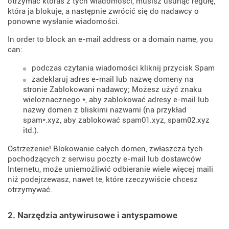
otrzymać któraś z tych wiadomości, musisz usunąć regułę,
która ja blokuje, a następnie zwrócić się do nadawcy o
ponowne wysłanie wiadomości.
In order to block an e-mail address or a domain name, you
can:
podczas czytania wiadomości kliknij przycisk Spam
zadeklaruj adres e-mail lub nazwę domeny na
stronie Zablokowani nadawcy; Możesz użyć znaku
wieloznacznego *, aby zablokować adresy e-mail lub
nazwy domen z bliskimi nazwami (na przykład
spam*.xyz, aby zablokować spam01.xyz, spam02.xyz
itd.).
Ostrzeżenie! Blokowanie całych domen, zwłaszcza tych
pochodzących z serwisu poczty e-mail lub dostawców
Internetu, może uniemożliwić odbieranie wiele więcej maili
niż podejrzewasz, nawet te, które rzeczywiście chcesz
otrzymywać.
2. Narzędzia antywirusowe i antyspamowe