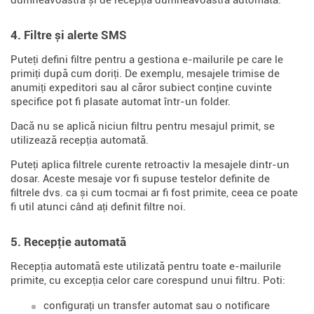
dumneavoastră și de recepția dumneavoastră automată.
4. Filtre și alerte SMS
Puteți defini filtre pentru a gestiona e-mailurile pe care le
primiți după cum doriți. De exemplu, mesajele trimise de
anumiți expeditori sau al căror subiect conține cuvinte
specifice pot fi plasate automat într-un folder.
Dacă nu se aplică niciun filtru pentru mesajul primit, se
utilizează recepția automată.
Puteți aplica filtrele curente retroactiv la mesajele dintr-un
dosar. Aceste mesaje vor fi supuse testelor definite de
filtrele dvs. ca și cum tocmai ar fi fost primite, ceea ce poate
fi util atunci când ați definit filtre noi.
5. Recepție automată
Recepția automată este utilizată pentru toate e-mailurile
primite, cu excepția celor care corespund unui filtru. Poti:
configurați un transfer automat sau o notificare