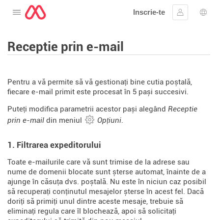
Inscrie-te
Deschide meniul
Conectare
Aleg
Receptie prin e-mail
Pentru a vă permite să vă gestionați bine cutia poștală,
fiecare e-mail primit este procesat în 5 pași succesivi.
Puteți modifica parametrii acestor pași alegând
Receptie
prin e-mail
din meniul
Opțiuni
.
1. Filtrarea expeditorului
Toate e-mailurile care vă sunt trimise de la adrese sau
nume de domenii blocate sunt șterse automat, înainte de a
ajunge în căsuța dvs. poștală. Nu este în niciun caz posibil
să recuperați conținutul mesajelor șterse în acest fel. Dacă
doriți să primiți unul dintre aceste mesaje, trebuie să
eliminați regula care îl blochează, apoi să solicitați