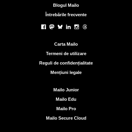
Blogul Mailo
Întrebările frecvente
Retele sociale
Facebook
Mastodon
Bluesky
LinkedIn
Instagram
Threads
Link-uri utile
Carta Mailo
Termeni de utilizare
Reguli de confidențialitate
Mențiuni legale
Descoperi Mailo
Mailo Junior
Mailo Edu
Mailo Pro
Mailo Secure Cloud