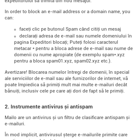
expeditorului să trimită din nou mesajul.
In order to block an e-mail address or a domain name, you
can:
faceți clic pe butonul Spam când citiți un mesaj
declarați adresa de e-mail sau numele domeniului în
pagina Expeditori blocați; Puteți folosi caracterul
metacar * pentru a bloca adrese de e-mail sau nume de
domenii cu nume apropiate (de exemplu spam*.xyz
pentru a bloca spam01.xyz, spam02.xyz etc.).
Avertizare! Blocarea numelor întregi de domenii, în special
ale serviciilor de e-mail sau ale furnizorilor de internet, vă
poate împiedica să primiți mult mai multe e-mailuri decât
bănuiți, inclusiv cele pe care ați dori de fapt să le primiți.
2. Instrumente antivirus și antispam
Mailo are un antivirus și un filtru de clasificare antispam și
e-mailuri.
În mod implicit, antivirusul șterge e-mailurile primite care