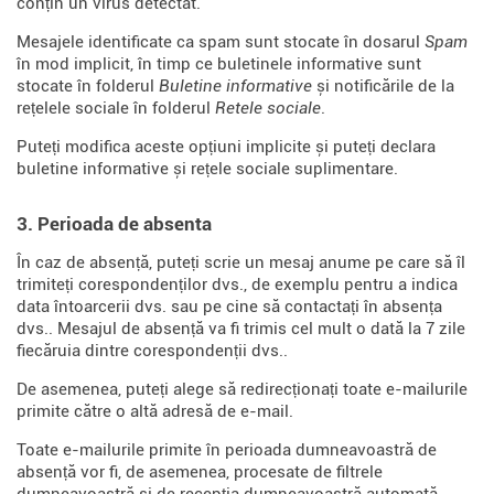
conțin un virus detectat.
Mesajele identificate ca spam sunt stocate în dosarul
Spam
în mod implicit, în timp ce buletinele informative sunt
stocate în folderul
Buletine informative
și notificările de la
rețelele sociale în folderul
Retele sociale
.
Puteți modifica aceste opțiuni implicite și puteți declara
buletine informative și rețele sociale suplimentare.
3. Perioada de absenta
În caz de absență, puteți scrie un mesaj anume pe care să îl
trimiteți corespondenților dvs., de exemplu pentru a indica
data întoarcerii dvs. sau pe cine să contactați în absența
dvs.. Mesajul de absență va fi trimis cel mult o dată la 7 zile
fiecăruia dintre corespondenții dvs..
De asemenea, puteți alege să redirecționați toate e-mailurile
primite către o altă adresă de e-mail.
Toate e-mailurile primite în perioada dumneavoastră de
absență vor fi, de asemenea, procesate de filtrele