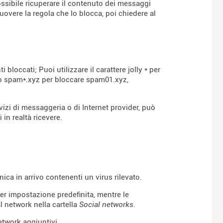
ossibile ricuperare il contenuto dei messaggi
overe la regola che lo blocca, poi chiedere al
 bloccati; Puoi utilizzare il carattere jolly * per
io spam*.xyz per bloccare spam01.xyz,
rvizi di messaggeria o di Internet provider, può
 in realtà ricevere.
nica in arrivo contenenti un virus rilevato.
er impostazione predefinita, mentre le
al network nella cartella
Social networks
.
etwork aggiuntivi.