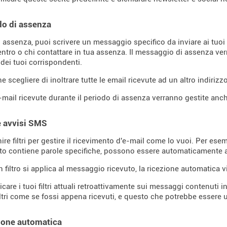
do di assenza
i assenza, puoi scrivere un messaggio specifico da inviare ai tuoi
ientro o chi contattare in tua assenza. Il messaggio di assenza ver
dei tuoi corrispondenti.
 scegliere di inoltrare tutte le email ricevute ad un altro indirizz
-mail ricevute durante il periodo di assenza verranno gestite anche
 e avvisi SMS
ire filtri per gestire il ricevimento d'e-mail come lo vuoi. Per esemp
to contiene parole specifiche, possono essere automaticamente arc
 filtro si applica al messaggio ricevuto, la ricezione automatica v
icare i tuoi filtri attuali retroattivamente sui messaggi contenuti 
filtri come se fossi appena ricevuti, e questo che potrebbe essere u
ione automatica