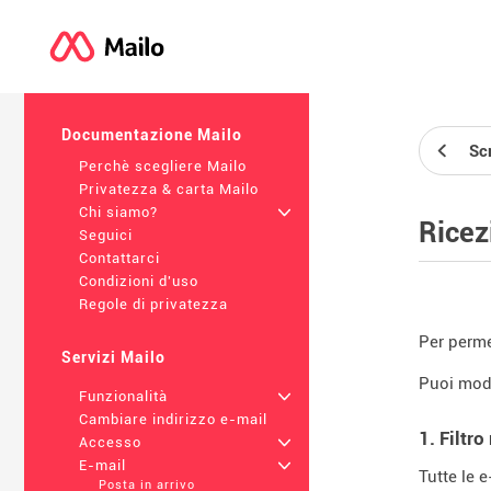
Documentazione Mailo
Sc
Perchè scegliere Mailo
Privatezza & carta Mailo
Chi siamo?
+
Ricez
Seguici
Contattarci
Condizioni d'uso
Regole di privatezza
Per permet
Servizi Mailo
Puoi modi
Funzionalità
+
Cambiare indirizzo e-mail
1. Filtro
Accesso
+
E-mail
+
Tutte le 
Posta in arrivo