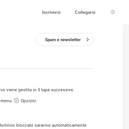
Iscriversi
Collegarsi
Scelta d
Spam e newsletter
rivo viene gestita in 5 tape successive.
 menu
Opzioni
.
 di dominio bloccato saranno automaticamente