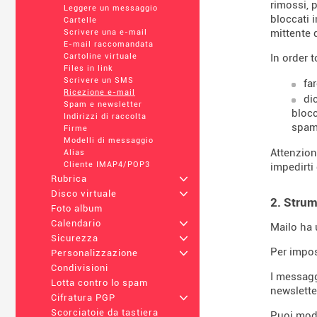
rimossi, 
Leggere un messaggio
bloccati 
Cartelle
mittente 
Scrivere una e-mail
E-mail raccomandata
In order 
Cartoline virtuale
Files in link
Scrivere un SMS
fa
Ricezione e-mail
di
Spam e newsletter
blocc
Indirizzi di raccolta
spam
Firme
Modelli di messaggio
Attenzion
Alias
Cliente IMAP4/POP3
impedirti 
Rubrica
+
Disco virtuale
+
2. Strum
Foto album
Calendario
+
Mailo ha u
Sicurezza
+
Per impos
Personalizzazione
+
Condivisioni
I messagg
Lotta contro lo spam
newslette
Cifratura PGP
+
Scorciatoie da tastiera
Puoi modi