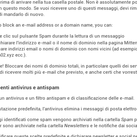
prima di arrivare nella tua casella postale. Non è assolutamente p
in questo modo. Se vuoi ricevere uno di questi messaggi, devi rimu
di mandarlo di nuovo.
to block an e-mail address or a domain name, you can:
re clic sul pulsante Spam durante la lettura di un messaggio
chiarare l'indirizzo e-mail o il nome di dominio nella pagina Mittenti
are indirizzi email o nomi di dominio con nomi vicini (ad esemp
02.xyz ecc.).
e! Bloccare dei nomi di dominio totali, in particolare quelli dei se
di ricevere molti più e-mail che previsto, e anche certi che vorresti
enti antivirus e antispam
n antivirus e un filtro antispam e di classificazione delle e-mail.
tazione predefinita, l'antivirus elimina i messaggi di posta elettro
i identificati come spam vengono archiviati nella cartella
Spam
p
r sono archiviate nella cartella
Newsletters
e le notifiche dai soci
ficare queste scelte predefinite e dichiarare newsletter e social n