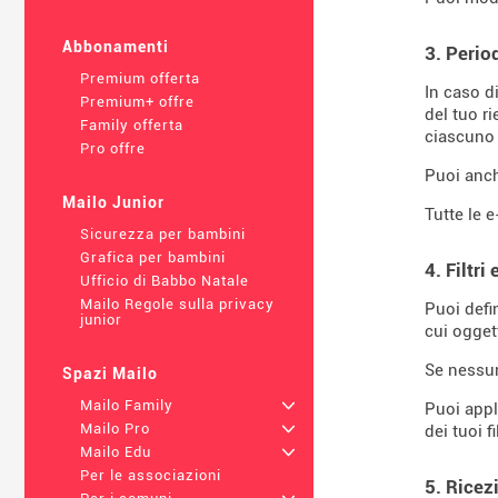
Abbonamenti
3. Perio
Premium offerta
In caso d
Premium+ offre
del tuo r
Family offerta
ciascuno 
Pro offre
Puoi anche
Mailo Junior
Tutte le e
Sicurezza per bambini
Grafica per bambini
4. Filtri
Ufficio di Babbo Natale
Mailo Regole sulla privacy
Puoi defin
junior
cui ogget
Se nessun
Spazi Mailo
Mailo Family
+
Puoi appl
Mailo Pro
+
dei tuoi 
Mailo Edu
+
Per le associazioni
5. Ricez