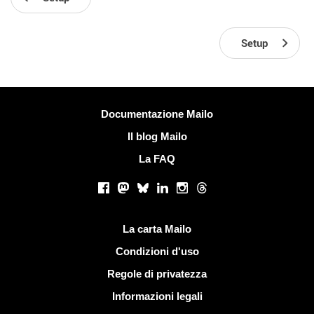
Setup
Più informazioni
Documentazione Mailo
Il blog Mailo
La FAQ
Social networks
Facebook
Mastodon
Bluesky
LinkedIn
Instagram
Threads
Link utili
La carta Mailo
Condizioni d'uso
Regole di privatezza
Informazioni legali