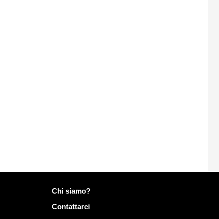
Più informazioni su Mailo
Chi siamo?
Contattarci