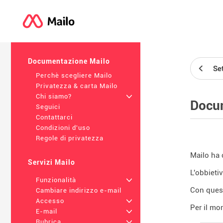
Documentazione Mailo
Se
Perchè scegliere Mailo
Privatezza & carta Mailo
Chi siamo?
+
Docum
Seguici
Contattarci
Condizioni d'uso
Regole di privatezza
Mailo ha 
Servizi Mailo
L'obbietiv
Funzionalità
+
Con quest
Cambiare indirizzo e-mail
Accesso
+
Per il mo
E-mail
+
Rubrica
+