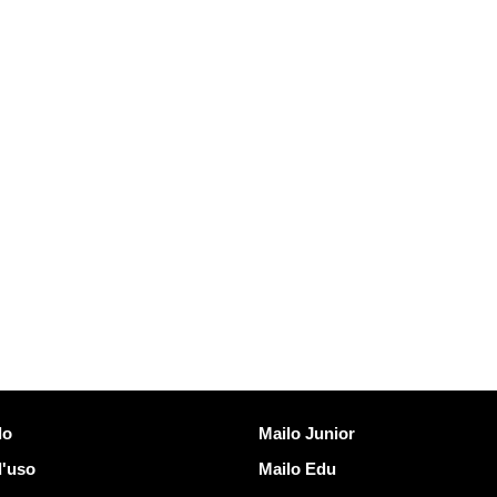
Scoprire Mailo
lo
Mailo Junior
d'uso
Mailo Edu