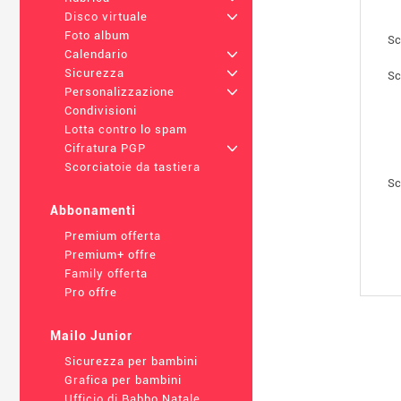
Disco virtuale
+
Foto album
Sc
Calendario
+
Sicurezza
+
Sc
Personalizzazione
+
Condivisioni
Lotta contro lo spam
Cifratura PGP
+
Scorciatoie da tastiera
Sc
Abbonamenti
Premium offerta
Premium+ offre
Family offerta
Pro offre
Mailo Junior
Sicurezza per bambini
Grafica per bambini
Ufficio di Babbo Natale