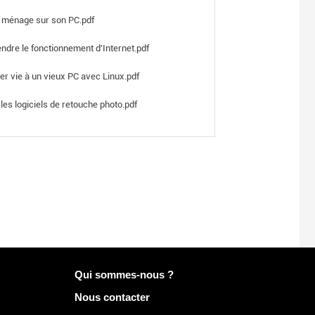
e ménage sur son PC.pdf
dre le fonctionnement d'Internet.pdf
r vie à un vieux PC avec Linux.pdf
 les logiciels de retouche photo.pdf
Plus d'infos sur Mailo
Qui sommes-nous ?
Nous contacter