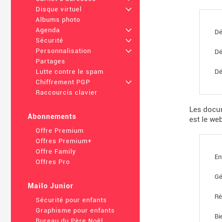
Disque virtuel
+
Albums photo
Agenda
+
Dé
Sécurité
+
Personnalisation
+
Dé
Partages
Dé
Lutte contre le spam
Chiffrement PGP
+
Raccourcis clavier
Les docum
Abonnements
est le we
Offre Premium
Offres Premium+
Offre Family
En
Offres Pro
Gé
Mailo Junior
Ré
Sécurité pour enfants
Graphisme pour enfants
Bi
Bureau du Père Noël