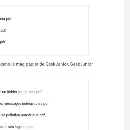
teur.pdf
.pdf
.pdf
s dans le mag papier de GeekJunior.
GeekJunior
un fichier par e-mail.pdf
es messages indésirables.pdf
 sa pollution numérique.pdf
isir ses logiciels.pdf