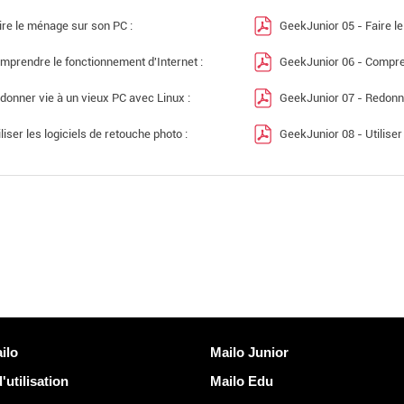
ire le ménage sur son PC :
GeekJunior 05 - Faire l
mprendre le fonctionnement d'Internet :
GeekJunior 06 - Compren
donner vie à un vieux PC avec Linux :
GeekJunior 07 - Redonne
iliser les logiciels de retouche photo :
GeekJunior 08 - Utiliser
Découvrir Mailo
ilo
Mailo Junior
'utilisation
Mailo Edu