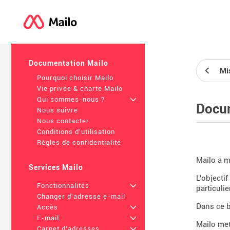
Documentation Mailo
Mi
Pourquoi choisir Mailo
Vie privée & charte Mailo
Qui sommes-nous ?
+
Docu
Nous suivre
Nous contacter
Conditions d'utilisation
Règles de confidentialité
Mailo a m
Services Mailo
L'objectif
Fonctionnalités
+
particulier
Changer d'adresse e-mail
Dans ce 
Accès
+
E-mail
+
Mailo met
Carnet d'adresses
+