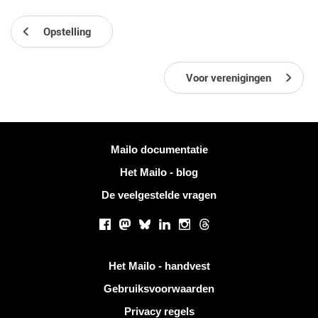
Opstelling
Voor verenigingen
Meer informatie
Mailo documentatie
Het Mailo - blog
De veelgestelde vragen
Sociale netwerken
Facebook
Mastodon
Bluesky
LinkedIn
Instagram
Threads
Handige links
Het Mailo - handvest
Gebruiksvoorwaarden
Privacy regels