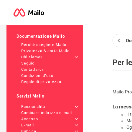
Documentazione Mailo
Do
Perchè scegliere Mailo
Privatezza & carta Mailo
Chi siamo?
+
Per l
Seguici
Contattarci
Condizioni d'uso
Regole di privatezza
Mailo Pro
Servizi Mailo
La messa
Funzionalità
+
Cambiare indirizzo e-mail
Il
Accesso
+
Ma
E-mail
+
Og
Rubrica
+