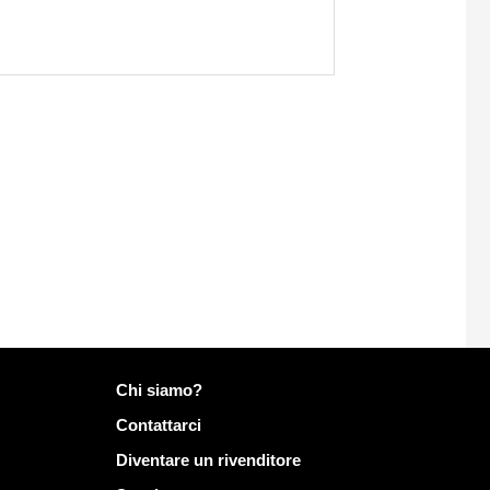
Più informazioni su Mailo
Chi siamo?
Contattarci
Diventare un rivenditore