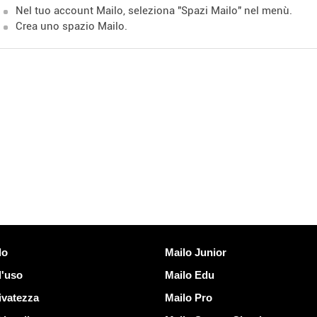
Nel tuo account Mailo, seleziona "Spazi Mailo" nel menù.
Crea uno spazio Mailo.
Scoprire Mailo
lo
Mailo Junior
d'uso
Mailo Edu
ivatezza
Mailo Pro