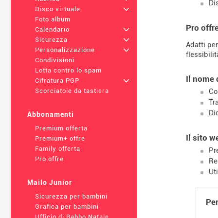
Di
Disco virtuale
+
Foto album
Pro offr
Calendario
+
Sicurezza
+
Adatti pe
Personalizzazione
+
flessibili
Condivisioni
Lotta contro lo spam
Il nome 
Cifratura PGP
+
Co
Scorciatoie da tastiera
Tr
Di
Abbonamenti
Premium offerta
Il sito 
Premium+ offre
Family offerta
Pr
Pro offre
Re
Ut
Mailo Junior
Sicurezza per bambini
Per
Grafica per bambini
Ufficio di Babbo Natale