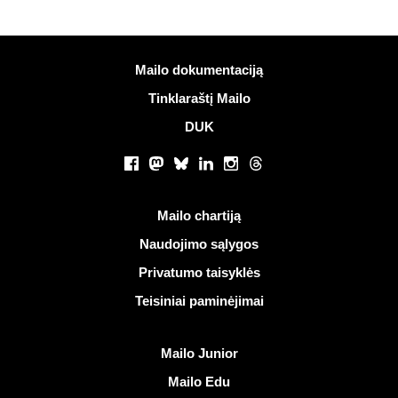
Daugiau informacijos
Mailo dokumentaciją
Tinklaraštį Mailo
DUK
Socialiniai tinklai
Facebook
Mastodon
Bluesky
LinkedIn
Instagram
Threads
Naudingos nuorodos
Mailo chartiją
Naudojimo sąlygos
Privatumo taisyklės
Teisiniai paminėjimai
Atrasti Mailo
Mailo Junior
Mailo Edu