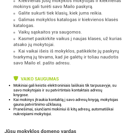
Kiekvienas jūsų mokyklos mokytojas ir kiekvienas
mokinys gali turėti savo Mailo paskyrą.
Galite sukurti tiek klasių, kiek jums reikia.
Galimas mokyklos katalogas ir kiekvienos klasės
katalogas.
Vaikų sąskaitos yra saugomos.
Kasmet paskirkite vaikus į naujas klases, už kurias
atsako jų mokytojai.
Kai vaikai išeis iš mokyklos, patikėkite jų paskyrų
tvarkymą jų tėvams, kad jie galėtų ir toliau naudotis
savo Mailo el. pašto adresu.
VAIKO SAUGUMAS
Mokiniai gali keistis elektroniniais laiškais tik tarpusavyje, su
savo mokytojais ir su patvirtintais kontaktais adresų
knygose.
Kai mokinys įtraukia kontaktą į savo adresų knygą, mokytojas
gauna patvirtinimo užklausą.
Pranešimai, siunčiami mokiniui iš kitų adresų, automatiškai
nukreipiami mokytojui.
Jūsų mokyklos domeno vardas