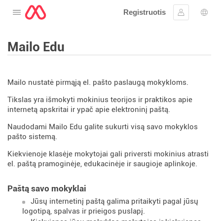
Registruotis
Atidarykite meniu
Prisijungti
Kalb
Mailo Edu
Mailo nustatė pirmąją el. pašto paslaugą mokykloms.
Tikslas yra išmokyti mokinius teorijos ir praktikos apie
internetą apskritai ir ypač apie elektroninį paštą.
Naudodami Mailo Edu galite sukurti visą savo mokyklos
pašto sistemą.
Kiekvienoje klasėje mokytojai gali priversti mokinius atrasti
el. paštą pramoginėje, edukacinėje ir saugioje aplinkoje.
Paštą savo mokyklai
Jūsų internetinį paštą galima pritaikyti pagal jūsų
logotipą, spalvas ir prieigos puslapį.