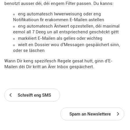
benotzt ausser déi, déi engem Filter passen. Du kanns:
eng automatesch Iwwerweisung oder eng
Notifikatioun fir erakommen E-Mailen astellen
eng automatesch Äntwert opzestellen, déi maximal
eemol all 7 Deeg un all entspriechend geschéckt gëtt
markéiert E-Mailen als gelies oder wichteg
wielt en Dossier wou d'Messagen gespäichert sinn,
oder se läschen
Wann Dir keng spezifesch Regele gesat hutt, ginn d'E-
Mailen déi Dir kritt an Ärer Inbox gespäichert.
Schreift eng SMS
Spam an Newslettere