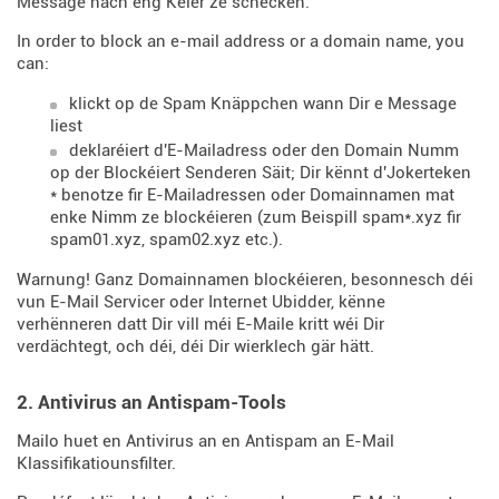
Message nach eng Kéier ze schécken.
In order to block an e-mail address or a domain name, you
can:
klickt op de Spam Knäppchen wann Dir e Message
liest
deklaréiert d'E-Mailadress oder den Domain Numm
op der Blockéiert Senderen Säit; Dir kënnt d'Jokerteken
* benotze fir E-Mailadressen oder Domainnamen mat
enke Nimm ze blockéieren (zum Beispill spam*.xyz fir
spam01.xyz, spam02.xyz etc.).
Warnung! Ganz Domainnamen blockéieren, besonnesch déi
vun E-Mail Servicer oder Internet Ubidder, kënne
verhënneren datt Dir vill méi E-Maile kritt wéi Dir
verdächtegt, och déi, déi Dir wierklech gär hätt.
2. Antivirus an Antispam-Tools
Mailo huet en Antivirus an en Antispam an E-Mail
Klassifikatiounsfilter.