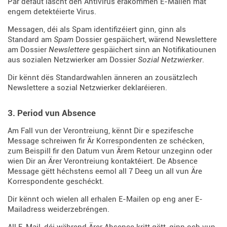
Par défaut läscht den Antivirus erakommen E-Mailen mat
engem detektéierte Virus.
Messagen, déi als Spam identifizéiert ginn, ginn als
Standard am
Spam
Dossier gespäichert, wärend Newslettere
am Dossier
Newslettere
gespäichert sinn an Notifikatiounen
aus sozialen Netzwierker am Dossier
Sozial Netzwierker
.
Dir kënnt dës Standardwahlen änneren an zousätzlech
Newslettere a sozial Netzwierker deklaréieren.
3. Period vun Absence
Am Fall vun der Verontreiung, kënnt Dir e spezifesche
Message schreiwen fir Är Korrespondenten ze schécken,
zum Beispill fir den Datum vun Ärem Retour unzeginn oder
wien Dir an Ärer Verontreiung kontaktéiert. De Absence
Message gëtt héchstens eemol all 7 Deeg un all vun Äre
Korrespondente geschéckt.
Dir kënnt och wielen all erhalen E-Mailen op eng aner E-
Mailadress weiderzebréngen.