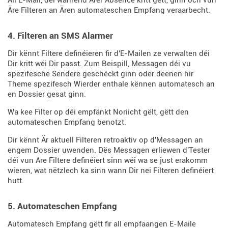
All E-Mail, déi während Ärer Absence kritt gëtt, ginn och vun
Äre Filteren an Ären automateschen Empfang veraarbecht.
4. Filteren an SMS Alarmer
Dir kënnt Filtere definéieren fir d'E-Mailen ze verwalten déi
Dir kritt wéi Dir passt. Zum Beispill, Messagen déi vu
spezifesche Sendere geschéckt ginn oder deenen hir
Theme spezifesch Wierder enthale kënnen automatesch an
en Dossier gesat ginn.
Wa kee Filter op déi empfänkt Noriicht gëlt, gëtt den
automateschen Empfang benotzt.
Dir kënnt Är aktuell Filteren retroaktiv op d'Messagen an
engem Dossier uwenden. Dës Messagen erliewen d'Tester
déi vun Äre Filtere definéiert sinn wéi wa se just erakomm
wieren, wat nëtzlech ka sinn wann Dir nei Filteren definéiert
hutt.
5. Automateschen Empfang
Automatesch Empfang gëtt fir all empfaangen E-Maile