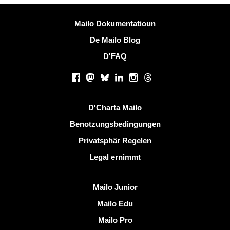
Méi Informatiounen
Mailo Dokumentatioun
De Mailo Blog
D'FAQ
Sozialen Netzwierker
Facebook
Mastodon
Bluesky
LinkedIn
Instagram
Threads
Nëtzlech Linken
D'Charta Mailo
Benotzungsbedingungen
Privatsphär Regelen
Legal ernimmt
Entdeckt Mailo
Mailo Junior
Mailo Edu
Mailo Pro