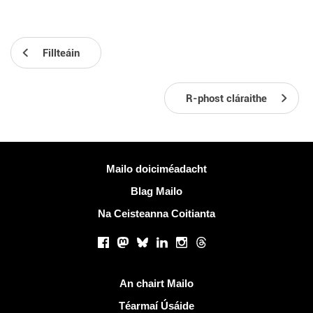
Fillteáin
R-phost cláraithe
Tuilleadh eolais
Mailo doiciméadacht
Blag Mailo
Na Ceisteanna Coitianta
Líonraí sóisialta
Facebook
Mastodon
Bluesky
LinkedIn
Instagram
Threads
Naisc úsáideacha
An chairt Mailo
Téarmaí Úsáide