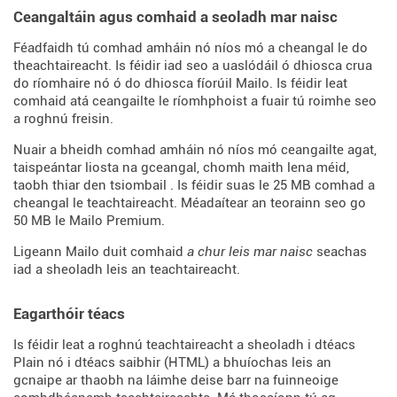
Ceangaltáin agus comhaid a seoladh mar naisc
Féadfaidh tú comhad amháin nó níos mó a cheangal le do
theachtaireacht. Is féidir iad seo a uaslódáil ó dhiosca crua
do ríomhaire nó ó do dhiosca fíorúil Mailo. Is féidir leat
comhaid atá ceangailte le ríomhphoist a fuair tú roimhe seo
a roghnú freisin.
Nuair a bheidh comhad amháin nó níos mó ceangailte agat,
taispeántar liosta na gceangal, chomh maith lena méid,
taobh thiar den tsiombail
. Is féidir suas le 25 MB comhad a
cheangal le teachtaireacht. Méadaítear an teorainn seo go
50 MB le Mailo Premium.
Ligeann Mailo duit comhaid
a chur leis mar naisc
seachas
iad a sheoladh leis an teachtaireacht.
Eagarthóir téacs
Is féidir leat a roghnú teachtaireacht a sheoladh i dtéacs
Plain nó i dtéacs saibhir (HTML) a bhuíochas leis an
gcnaipe ar thaobh na láimhe deise barr na fuinneoige