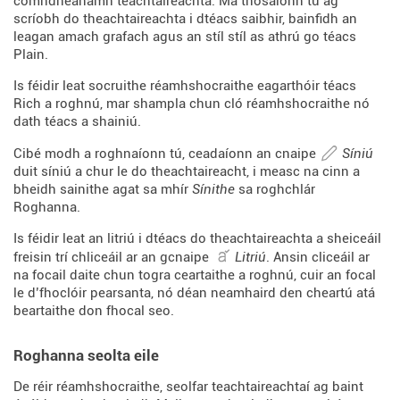
comhdhéanamh teachtaireachta. Má thosaíonn tú ag
scríobh do theachtaireachta i dtéacs saibhir, bainfidh an
leagan amach grafach agus an stíl stíl as athrú go téacs
Plain.
Is féidir leat socruithe réamhshocraithe eagarthóir téacs
Rich a roghnú, mar shampla chun cló réamhshocraithe nó
dath téacs a shainiú.
Cibé modh a roghnaíonn tú, ceadaíonn an cnaipe
Síniú
duit síniú a chur le do theachtaireacht, i measc na cinn a
bheidh sainithe agat sa mhír
Sínithe
sa roghchlár
Roghanna.
Is féidir leat an litriú i dtéacs do theachtaireachta a sheiceáil
freisin trí chliceáil ar an gcnaipe
Litriú
. Ansin cliceáil ar
na focail daite chun togra ceartaithe a roghnú, cuir an focal
le d’fhoclóir pearsanta, nó déan neamhaird den cheartú atá
beartaithe don fhocal seo.
Roghanna seolta eile
De réir réamhshocraithe, seolfar teachtaireachtaí ag baint