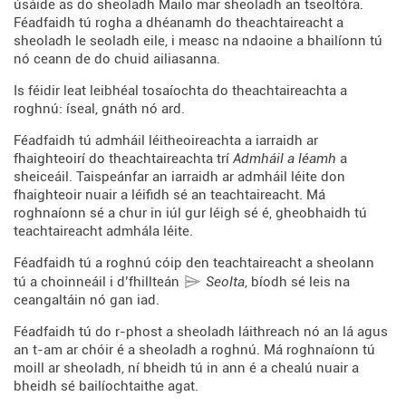
úsáide as do sheoladh Mailo mar sheoladh an tseoltóra.
Féadfaidh tú rogha a dhéanamh do theachtaireacht a
sheoladh le seoladh eile, i measc na ndaoine a bhailíonn tú
nó ceann de do chuid ailiasanna.
Is féidir leat leibhéal tosaíochta do theachtaireachta a
roghnú: íseal, gnáth nó ard.
Féadfaidh tú admháil léitheoireachta a iarraidh ar
fhaighteoirí do theachtaireachta trí
Admháil a léamh
a
sheiceáil. Taispeánfar an iarraidh ar admháil léite don
fhaighteoir nuair a léifidh sé an teachtaireacht. Má
roghnaíonn sé a chur in iúl gur léigh sé é, gheobhaidh tú
teachtaireacht admhála léite.
Féadfaidh tú a roghnú cóip den teachtaireacht a sheolann
tú a choinneáil i d’fhillteán
Seolta
, bíodh sé leis na
ceangaltáin nó gan iad.
Féadfaidh tú do r-phost a sheoladh láithreach nó an lá agus
an t-am ar chóir é a sheoladh a roghnú. Má roghnaíonn tú
moill ar sheoladh, ní bheidh tú in ann é a chealú nuair a
bheidh sé bailíochtaithe agat.