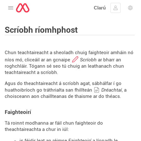
Clarú
Oscail an roghchlár
Sínigh iste
Rogh
Scríobh ríomhphost
Chun teachtaireacht a sheoladh chuig faighteoir amháin nó
níos mó, cliceáil ar an gcnaipe
Scríobh
ar bharr an
roghchláir. Tógann sé seo tú chuig an leathanach chun
teachtaireacht a scríobh.
Agus do theachtaireacht á scríobh agat, sábhálfar í go
huathoibríoch go tráthrialta san fhillteán
Dréachtaí
, a
choisceann aon chaillteanas de thaisme ar do théacs.
Faighteoirí
Tá roinnt modhanna ar fáil chun faighteoir do
theachtaireachta a chur in iúl:
is féidir leat an réimse
Faighteoirí
a líonadh le