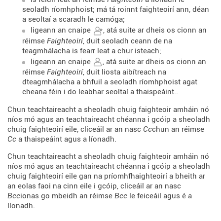
seoladh ríomhphoist; má tá roinnt faighteoirí ann, déan
a seoltaí a scaradh le camóga;
ligeann an cnaipe
, atá suite ar dheis os cionn an
réimse
Faighteoirí
, duit seoladh ceann de na
teagmhálacha is fearr leat a chur isteach;
ligeann an cnaipe
, atá suite ar dheis os cionn an
réimse
Faighteoirí
, duit liosta aibítreach na
dteagmhálacha a bhfuil a seoladh ríomhphoist agat
cheana féin i do leabhar seoltaí a thaispeáint..
Chun teachtaireacht a sheoladh chuig faighteoir amháin nó
níos mó agus an teachtaireacht chéanna i gcóip a sheoladh
chuig faighteoirí eile, cliceáil ar an nasc
Cc
chun an réimse
Cc
a thaispeáint agus a líonadh.
Chun teachtaireacht a sheoladh chuig faighteoir amháin nó
níos mó agus an teachtaireacht chéanna i gcóip a sheoladh
chuig faighteoirí eile gan na príomhfhaighteoirí a bheith ar
an eolas faoi na cinn eile i gcóip, cliceáil ar an nasc
Bcc
ionas go mbeidh an réimse
Bcc
le feiceáil agus é a
líonadh.