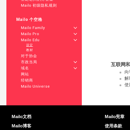
Mailo 初级隐私规则
Mailo 个空格
Mailo Family
+
Mailo Pro
+
Mailo Edu
+
设定
教材
对于协会
市政当局
+
互联网
域名
+
向
网站
解
经销商
使
Mailo Universe
更多信息
有用的链接
Mailo文档
Mailo宪章
Mailo博客
使用条款