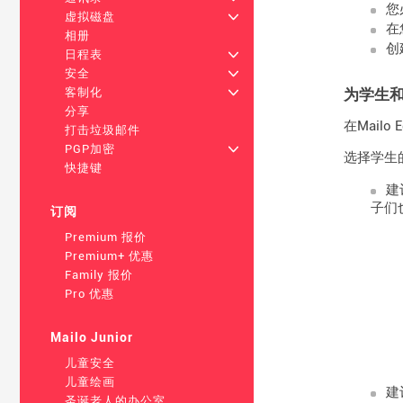
您
虚拟磁盘
+
在
相册
创
日程表
+
安全
+
为学生
客制化
+
分享
在Mail
打击垃圾邮件
PGP加密
+
选择学生
快捷键
建
子们
订阅
Premium 报价
Premium+ 优惠
Family 报价
Pro 优惠
Mailo Junior
儿童安全
儿童绘画
建
圣诞老人的办公室