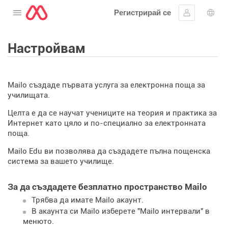
Регистрирай се
Отворете менюто
Впиши се
Избо
Настройвам
Mailo създаде първата услуга за електронна поща за
училищата.
Целта е да се научат учениците на теория и практика за
Интернет като цяло и по-специално за електронната
поща.
Mailo Edu ви позволява да създадете пълна пощенска
система за вашето училище.
За да създадете безплатно пространство Mailo
Трябва да имате Mailo акаунт.
В акаунта си Mailo изберете "Mailo интервали" в
менюто.