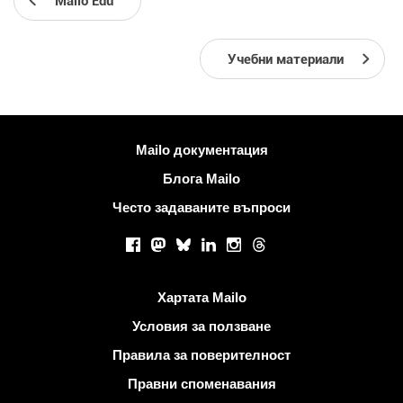
Mailo Edu
Учебни материали
Повече информация
Mailo документация
Блога Mailo
Често задаваните въпроси
Социални мрежи
Facebook
Mastodon
Bluesky
LinkedIn
Instagram
Threads
Полезни връзки
Хартата Mailo
Условия за ползване
Правила за поверителност
Правни споменавания