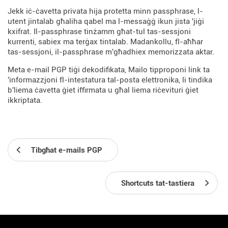
Jekk iċ-ċavetta privata hija protetta minn passphrase, l-
utent jintalab għaliha qabel ma l-messaġġ ikun jista 'jiġi
kxifrat. Il-passphrase tinżamm għat-tul tas-sessjoni
kurrenti, sabiex ma terġax tintalab. Madankollu, fl-aħħar
tas-sessjoni, il-passphrase m'għadhiex memorizzata aktar.
Meta e-mail PGP tiġi dekodifikata, Mailo tipproponi link ta
'informazzjoni fl-intestatura tal-posta elettronika, li tindika
b'liema ċavetta ġiet iffirmata u għal liema riċevituri ġiet
ikkriptata.
Tibgħat e-mails PGP
Shortcuts tat-tastiera