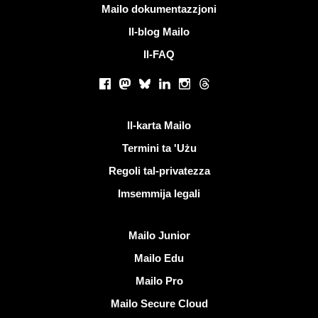
Iktar informazzjoni
Mailo dokumentazzjoni
Il-blog Mailo
Il-FAQ
Netwerks soċjali
Facebook
Mastodon
Bluesky
LinkedIn
Instagram
Threads
Links utli
Il-karta Mailo
Termini ta 'Użu
Regoli tal-privatezza
Imsemmija legali
Skopri Mailo
Mailo Junior
Mailo Edu
Mailo Pro
Mailo Secure Cloud