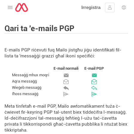
Irregistra
Tiftaħ il-menu
Sinjal
Għaż
Qari ta 'e-mails PGP
E-mails PGP riċevuti fuq Mailo jistgħu jiġu identifikati fil-
lista ta 'messaġġi grazzi għal ikoni speċifiċi:
E-mail normali
E-mail PGP
Messaġġ mhux moqri
Aqra messaġġ
Wieġeb messaġġ
Iħoss messaġġ
Meta tinfetaħ e-mail PGP, Mailo awtomatikament tuża ċ-
ċwievet fir-keyring PGP tal-utent biex tiddeċifra l-messaġġ.
Id-deċifrazzjoni tal-messaġġ teħtieġ l-użu taċ-ċavetta
privata li tikkorrispondi għaċ-ċavetta pubblika li ntużat biex
tikkriptaha.