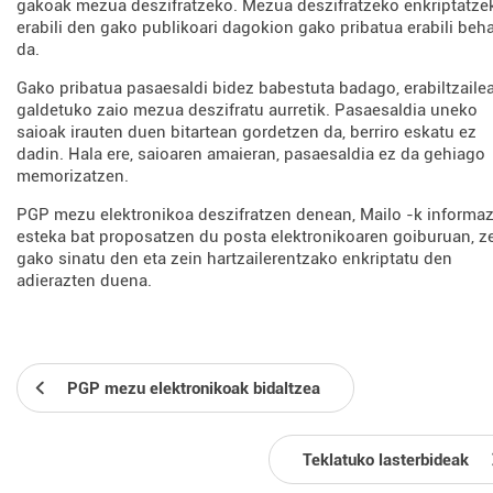
gakoak mezua deszifratzeko. Mezua deszifratzeko enkriptatze
erabili den gako publikoari dagokion gako pribatua erabili beh
da.
Gako pribatua pasaesaldi bidez babestuta badago, erabiltzailea
galdetuko zaio mezua deszifratu aurretik. Pasaesaldia uneko
saioak irauten duen bitartean gordetzen da, berriro eskatu ez
dadin. Hala ere, saioaren amaieran, pasaesaldia ez da gehiago
memorizatzen.
PGP mezu elektronikoa deszifratzen denean, Mailo -k informaz
esteka bat proposatzen du posta elektronikoaren goiburuan, z
gako sinatu den eta zein hartzailerentzako enkriptatu den
adierazten duena.
PGP mezu elektronikoak bidaltzea
Teklatuko lasterbideak