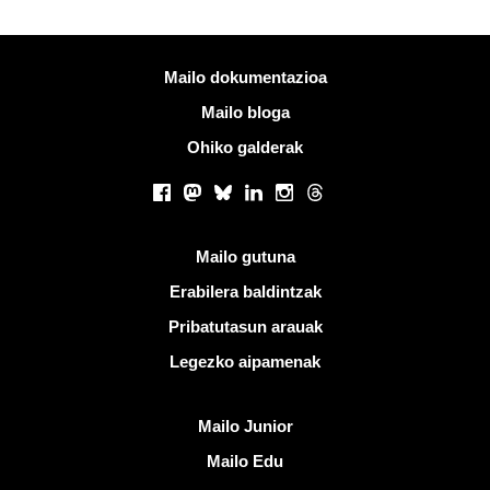
Informazio gehiago
Mailo dokumentazioa
Mailo bloga
Ohiko galderak
Sare sozialak
Facebook
Mastodon
Bluesky
LinkedIn
Instagram
Threads
Esteka erabilgarriak
Mailo gutuna
Erabilera baldintzak
Pribatutasun arauak
Legezko aipamenak
Ezagutu Mailo
Mailo Junior
Mailo Edu