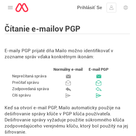
Prihlásiť Se
Otvorte menu
Prihlásiť sa
Výbe
Čítanie e-mailov PGP
E-maily PGP prijaté dňa Mailo možno identifikovať v
zozname správ vďaka konkrétnym ikonám:
Normálny e-mail
E-mail PGP
Neprečítaná správa
Prečítať správu
Zodpovedaná správa
Cíti správu
Keď sa otvorí e-mail PGP, Mailo automaticky použije na
dešifrovanie správy kľúče v PGP kľúča používateľa.
Dešifrovanie správy vyžaduje použitie súkromného kľúča
zodpovedajúceho verejnému kľúču, ktorý bol použitý na jej
šifrovanie.