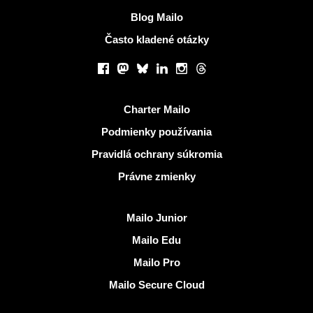
Blog Mailo
Často kladené otázky
Sociálne siete
Facebook
Mastodon
Bluesky
LinkedIn
Instagram
Threads
Užitočné odkazy
Charter Mailo
Podmienky používania
Pravidlá ochrany súkromia
Právne zmienky
Objaviť Mailo
Mailo Junior
Mailo Edu
Mailo Pro
Mailo Secure Cloud