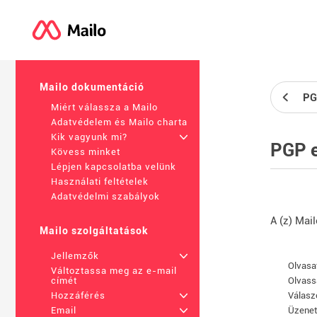
Mailo dokumentáció
PG
Miért válassza a Mailo
Adatvédelem és Mailo charta
Kik vagyunk mi?
+
PGP e
Kövess minket
Lépjen kapcsolatba velünk
Használati feltételek
Adatvédelmi szabályok
A (z) Mai
Mailo szolgáltatások
Jellemzők
+
Olvasa
Változtassa meg az e-mail
Olvass
címét
Válasz
Hozzáférés
+
Üzenet
Email
+