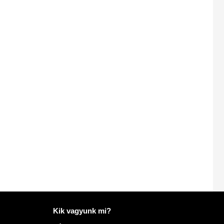
További információ: Mailo
Kik vagyunk mi?