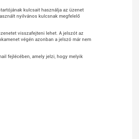
artójának kulcsait használja az üzenet
 használt nyilvános kulcsnak megfelelő
zenetet visszafejteni lehet. A jelszót az
munkamenet végén azonban a jelszó már nem
ail fejlécében, amely jelzi, hogy melyik