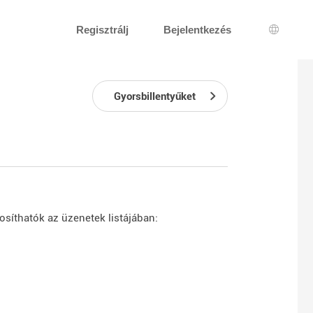
Regisztrálj
Bejelentkezés
Nyelv k
Gyorsbillentyűket
osíthatók az üzenetek listájában: