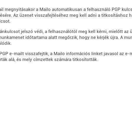
l megnyitásakor a Mailo automatikusan a felhasználó PGP kulcst
tésére. Az üzenet visszafejtéséhez meg kell adni a titkosításhoz
csot.
nkulcsot jelszó védi, a felhasználótól meg kell kérni, mielőtt az ü
munkamenet időtartama alatt megőrzik, hogy ne kérjék újra. A 
lódik.
PGP e-mailt visszafejtik, a Mailo információs linket javasol az e-m
írták alá, és mely címzettek számára titkosították.