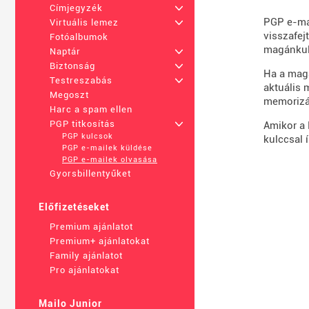
Címjegyzék
+
PGP e-mai
Virtuális lemez
+
visszafej
Fotóalbumok
magánkul
Naptár
+
Biztonság
+
Ha a magá
Testreszabás
+
aktuális 
Megoszt
memorizá
Harc a spam ellen
PGP titkosítás
+
Amikor a 
PGP kulcsok
kulccsal 
PGP e-mailek küldése
PGP e-mailek olvasása
Gyorsbillentyűket
Előfizetéseket
Premium ajánlatot
Premium+ ajánlatokat
Family ajánlatot
Pro ajánlatokat
Mailo Junior