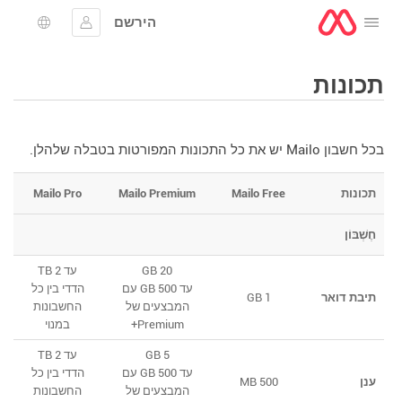
הירשם
לפתוח את התפריט
להתחבר
בחירת 
תכונות
בכל חשבון Mailo יש את כל התכונות המפורטות בטבלה שלהלן.
תכונות
Mailo Free
Mailo Premium
Mailo Pro
חֶשְׁבּוֹן
20 GB
עד 2 TB
עד 500 GB עם
הדדי בין כל
תיבת דואר
1 GB
המבצעים של
החשבונות
Premium+
במנוי
5 GB
עד 2 TB
עד 500 GB עם
הדדי בין כל
ענן
500 MB
המבצעים של
החשבונות