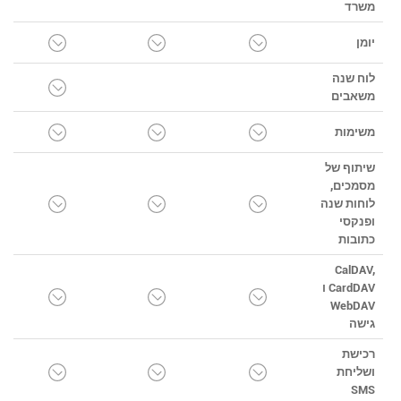
משרד
יומן
לוח שנה
משאבים
משימות
שיתוף של
מסמכים,
לוחות שנה
ופנקסי
כתובות
CalDAV,
CardDAV ו
WebDAV
גישה
רכישת
ושליחת
SMS