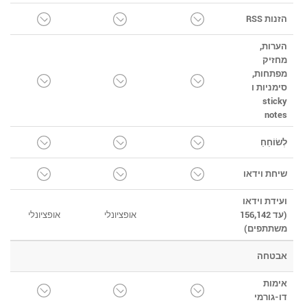
הזנות RSS
הערות,
מחזיק
מפתחות,
סימניות ו
sticky
notes
לְשׂוֹחֵחַ
שיחת וידאו
ועידת וידאו
(עד 156,142
אופציונלי
אופציונלי
משתתפים)
אבטחה
אימות
דו-גורמי