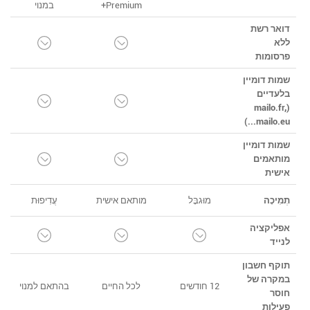
Premium+
במנוי
דואר רשת
ללא
פרסומות
שמות דומיין
בלעדיים
(mailo.fr,
mailo.eu...)
שמות דומיין
מותאמים
אישית
תְמִיכָה
מוּגבָּל
מותאם אישית
עֲדִיפוּת
אפליקציה
לנייד
תוקף חשבון
במקרה של
12 חודשים
לכל החיים
בהתאם למנוי
חוסר
פעילות