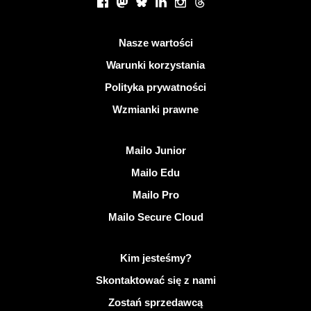
Facebook
Mastodon
Bluesky
LinkedIn
Instagram
Threads
Przydatne linki
Nasze wartości
Warunki korzystania
Polityka prywatności
Wzmianki prawne
Odkryj Mailo
Mailo Junior
Mailo Edu
Mailo Pro
Mailo Secure Cloud
Więcej informacji na temat Mailo
Kim jesteśmy?
Skontaktować się z nami
Zostań sprzedawcą