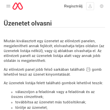
Regisztrálj
Nyissa meg a menüt
Bejelentke
Nyel
Üzenetet olvasni
Miután kiválasztott egy üzenetet az előnézeti panelen,
megjelenítheti annak fejlécét, elolvashatja teljes oldalon (az
üzenetek listája nélkül), vagy új ablakban olvashatja el. Az
előnézeti panelt az üzenetek listája alatt vagy annak jobb
oldalán is megjelenítheti.
Az előnézeti panel jobb felső sarkában található
gomb
lehetővé teszi az üzenet kinyomtatását.
Az üzenetek listája felett található gombok lehetővé teszik:
válaszoljon a feladónak vagy a feladónak és az
összes címzettnek;
továbbítsa az üzenetet más tudósítóknak;
törölje az üzenetet;