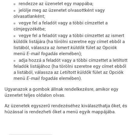
rendezze az üzenetet egy mappába;
jelölje meg az üzenetet olvasottként vagy
olvasatlanként;
vegye fel a feladót vagy a többi címzettet a
címjegyzékébe;
vegye fel a feladót vagy a többi címzettet az ismert
küldők listájára (ha törölni szeretne egy címet ebből a
listából, válassza az
Ismert küldők
fület az Opciók
menü
E-mail fogadás
elemében);
adja hozzá a feladót vagy a többi címzettet a letiltott
feladók listájához (ha törölni szeretne egy címet ebből
a listából, válassza az
Letiltott küldők
fület az Opciók
menü
E-mail fogadás
elemében).
Ugyanazok a gombok állnak rendelkezésre, amikor egy
üzenetet teljes oldalon olvas.
Az üzenetek egyszerű rendezéséhez kiválaszthatja őket, és
húzással is rendezheti őket a menü egyik mappájába.