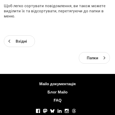
Щоб легко сортувати повідомлення, ви також можете
виділити їх та відсортувати, перетягуючи до папки в
меню.
Вхідні
Папки
Більше інформації
Mailo документація
Блог Mailo
FAQ
Соціальні мережі
Facebook
Mastodon
Bluesky
LinkedIn
Instagram
Threads