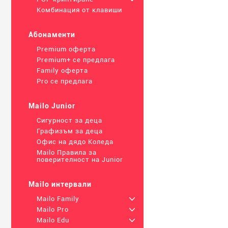
Комбинация от клавиши
Абонаменти
Premium оферта
Premium+ се предлага
Family оферта
Pro се предлага
Mailo Junior
Сигурност за деца
Графизъм за деца
Офис на дядо Коледа
Mailo Правила за
поверителност на Junior
Mailo интервали
Mailo Family
+
Mailo Pro
+
Mailo Edu
+