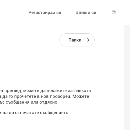
Регистрирай се
Впиши се
Избор н
Папки
ен преглед, можете да покажете заглавката
ли да го прочетете в нов прозорец. Можете
със съобщения или отдясно.
лява да отпечатате съобщението.