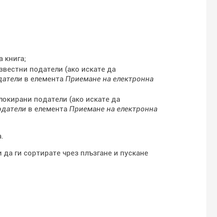
 книга;
звестни податели (ако искате да
датели
в елемента
Приемане на електронна
локирани податели (ако искате да
одатели
в елемента
Приемане на електронна
.
 да ги сортирате чрез плъзгане и пускане