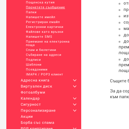
от
Пощенска кутия
Прочетете съобщение
пр
Папки
из
Напишете имейл
со
Регистриран емайл
Електронни картички
ма
Файлове като връзки
до
Напишете SMS
до
Приемане на електронна
поща
прем
Спам и бюлетини
пощ
Събиране на адреси
до
Подписи
прем
Шаблони
Псевдоними
пощ
IMAP4 / POP3 клиент
Адресна книга
+
Същите б
Виртуален диск
+
За да со
Фотоалбуми
към папк
Календар
+
Сигурност
+
Персонализиране
+
Акции
Борба със спама
PGP криптиране
+