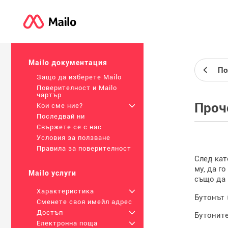
Mailo документация
По
Защо да изберете Mailo
Поверителност и Mailo
чартър
Проч
Кои сме ние?
+
Последвай ни
Свържете се с нас
Условия за ползване
Правила за поверителност
След кат
му, да г
Mailo услуги
също да 
Характеристика
+
Бутонът
Сменете своя имейл адрес
Достъп
+
Бутоните
Електронна поща
+