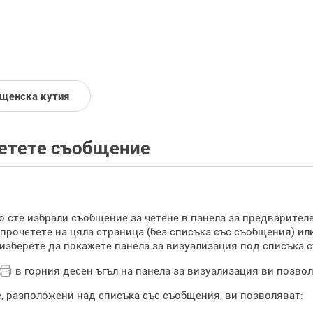
щенска кутия
етете съобщение
о сте избрали съобщение за четене в панела за предварител
о прочетете на цяла страница (без списъка със съобщения) и
изберете да покажете панела за визуализация под списъка 
в горния десен ъгъл на панела за визуализация ви позво
, разположени над списъка със съобщения, ви позволяват: