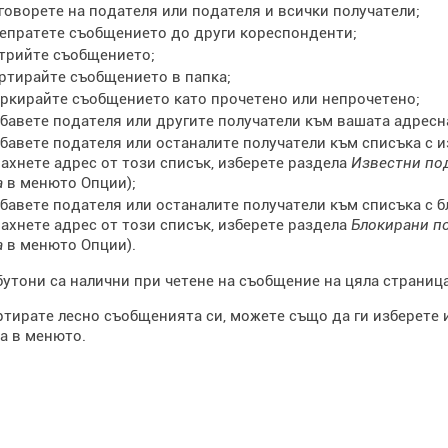
говорете на подателя или подателя и всички получатели;
епратете съобщението до други кореспонденти;
трийте съобщението;
ртирайте съобщението в папка;
ркирайте съобщението като прочетено или непрочетено;
бавете подателя или другите получатели към вашата адресна
бавете подателя или останалите получатели към списъка с и
ахнете адрес от този списък, изберете раздела
Известни по
а
в менюто Опции);
бавете подателя или останалите получатели към списъка с б
ахнете адрес от този списък, изберете раздела
Блокирани п
а
в менюто Опции).
утони са налични при четене на съобщение на цяла страница
ртирате лесно съобщенията си, можете също да ги изберете и
а в менюто.