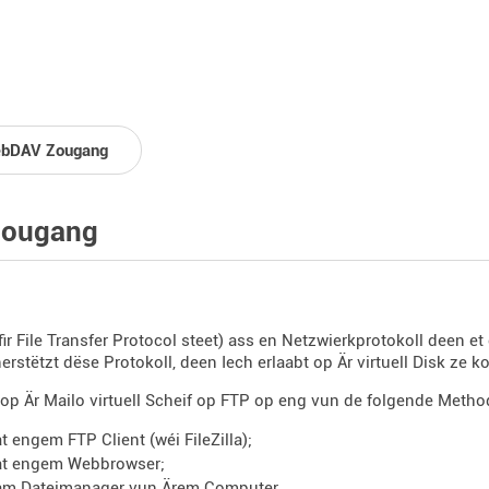
bDAV Zougang
Zougang
fir File Transfer Protocol steet) ass en Netzwierkprotokoll deen et 
erstëtzt dëse Protokoll, deen Iech erlaabt op Är virtuell Disk 
 op Är Mailo virtuell Scheif op FTP op eng vun de folgende Met
t engem FTP Client (wéi FileZilla);
t engem Webbrowser;
m Dateimanager vun Ärem Computer.