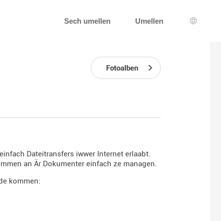
Sech umellen
Umellen
Sprooc
Fotoalben
einfach Dateitransfers iwwer Internet erlaabt.
ze kommen an Är Dokumenter einfach ze managen.
hode kommen: