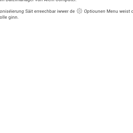
oniséierung
Säit erreechbar iwwer de
Optiounen
Menu weist d
olle ginn.