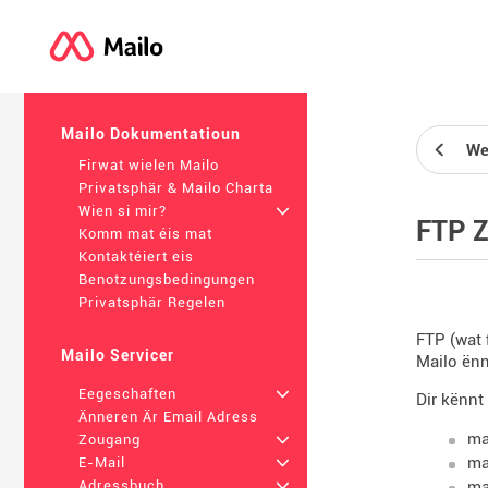
Mailo Dokumentatioun
We
Firwat wielen Mailo
Privatsphär & Mailo Charta
Wien si mir?
+
FTP 
Komm mat éis mat
Kontaktéiert eis
Benotzungsbedingungen
Privatsphär Regelen
FTP (wat 
Mailo Servicer
Mailo ënn
Eegeschaften
+
Dir kënnt
Änneren Är Email Adress
ma
Zougang
+
ma
E-Mail
+
ma
Adressbuch
+