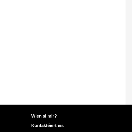
Méi Info op Mailo
Wien si mir?
Kontaktéiert eis