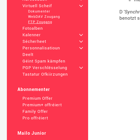
Virtuell Scheif
+
D '
Synchr
Dokumenter
WebDAV Zougang
benotzt s
FTP Zougang
Fotoalben
Kalenner
+
Sécherheet
+
Personnalisatioun
+
Deelt
Géint Spam kämpfen
PGP Verschlësselung
+
Tastatur Ofkiirzungen
Abonnementer
Premium Offer
Premium+ offréiert
Family Offer
Pro offréiert
Mailo Junior