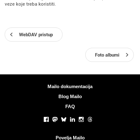
veze koje treba koristiti.
WebDAV pristup
Foto albumi
Više informacija
Mailo dokumentacija
Blog Mailo
FAQ
Društvene mreže
Facebook
Mastodon
Bluesky
LinkedIn
Instagram
Threads
Korisni linkovi
Povelja Mailo