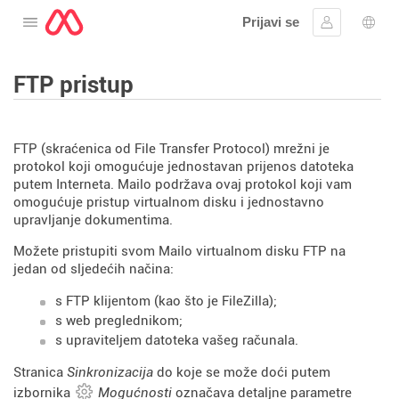
Prijavi se
Otvorite izbornik
Prijaviti se
Izbor
FTP pristup
FTP (skraćenica od File Transfer Protocol) mrežni je
protokol koji omogućuje jednostavan prijenos datoteka
putem Interneta. Mailo podržava ovaj protokol koji vam
omogućuje pristup virtualnom disku i jednostavno
upravljanje dokumentima.
Možete pristupiti svom Mailo virtualnom disku FTP na
jedan od sljedećih načina:
s FTP klijentom (kao što je FileZilla);
s web preglednikom;
s upraviteljem datoteka vašeg računala.
Stranica
Sinkronizacija
do koje se može doći putem
izbornika
Mogućnosti
označava detaljne parametre