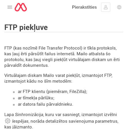
Pierakstīties
Atveriet izvēlni
Ielogoties
Valo
FTP piekļuve
FTP (kas nozīmē File Transfer Protocol) ir tīkla protokols,
kas ļauj ērti pārsūtīt failus internetā. Mailo atbalsta šo
protokolu, kas ļauj viegli piekļūt virtuālajam diskam un ērti
pārvaldīt dokumentus.
Virtuālajam diskam Mailo varat piekļūt, izmantojot FTP,
izmantojot kādu no šīm metodēm:
ar FTP klientu (piemēram, FileZilla);
ar tīmekļa pārlūku;
ar datora failu pārvaldnieku.
Lapa
Sinhronizācija
, kuru var sasniegt, izmantojot izvēlni
Iespējas
, norāda detalizētos savienojuma parametrus,
kas jāizmanto.