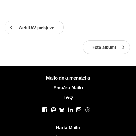
WebDAV piekļuve
Foto albumi
Vairāk informācijas
Mailo dokumentācija
Emuāru Mailo
FAQ
Sociālie tīkli
Facebook
Mastodon
Bluesky
LinkedIn
Instagram
Threads
Noderīgas saites
Harta Mailo