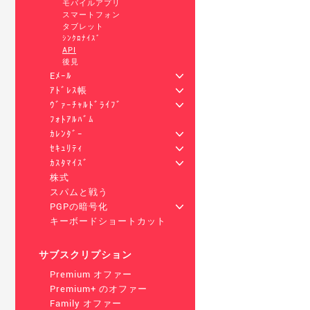
モバイルアプリ
スマートフォン
タブレット
ｼﾝｸﾛﾅｲｽﾞ
API
後見
Eﾒｰﾙ
+
ｱﾄﾞﾚｽ帳
+
ｳﾞｧｰﾁｬﾙﾄﾞﾗｲﾌﾞ
+
ﾌｫﾄｱﾙﾊﾞﾑ
ｶﾚﾝﾀﾞｰ
+
ｾｷｭﾘﾃｨ
+
ｶｽﾀﾏｲｽﾞ
+
株式
スパムと戦う
PGPの暗号化
+
キーボードショートカット
サブスクリプション
Premium オファー
Premium+ のオファー
Family オファー