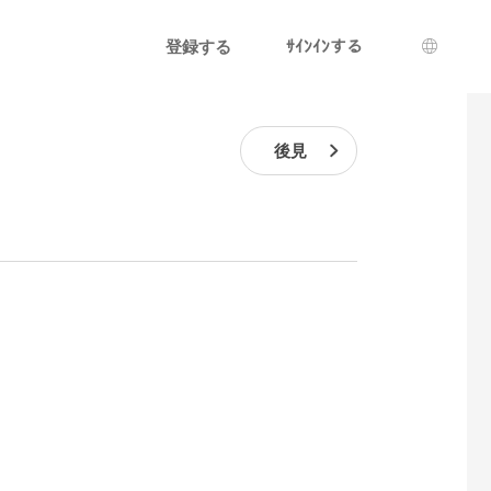
登録する
ｻｲﾝｲﾝする
言語選
後見