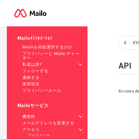
Mailoｲﾝﾌｫﾒｰｼｮﾝ
ｼﾝ
Mailoを何故選択するのか
プライバシーと Mailo チャー
ター
API
私達は誰?
+
フォローする
連絡する
使用状況
プライバシールール
En cours d
Mailoサービス
機能性
+
メールアドレスを変更する
アクセス
+
ウェブメール