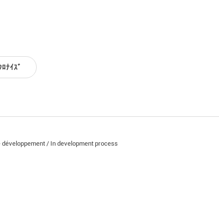
ｸﾛﾅｲｽﾞ
e développement / In development process