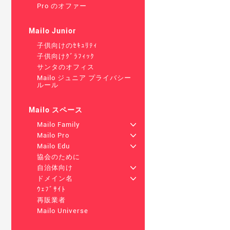
Pro のオファー
Mailo Junior
子供向けのｾｷｭﾘﾃｨ
子供向けｸﾞﾗﾌｨｯｸ
サンタのオフィス
Mailo ジュニア プライバシー
ルール
Mailo スペース
Mailo Family
+
Mailo Pro
+
Mailo Edu
+
協会のために
自治体向け
+
ドメイン名
+
ｳｪﾌﾞｻｲﾄ
再販業者
Mailo Universe