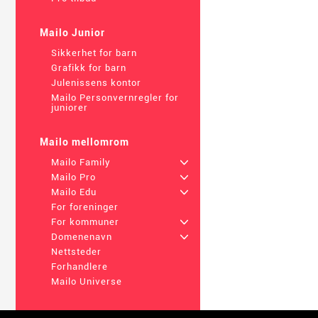
Mailo Junior
Sikkerhet for barn
Grafikk for barn
Julenissens kontor
Mailo Personvernregler for
juniorer
Mailo mellomrom
Mailo Family
+
Mailo Pro
+
Mailo Edu
+
For foreninger
For kommuner
+
Domenenavn
+
Nettsteder
Forhandlere
Mailo Universe