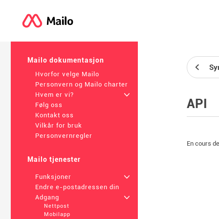
Mailo dokumentasjon
Sy
Hvorfor velge Mailo
Personvern og Mailo charter
Hvem er vi?
+
API
Følg oss
Kontakt oss
Vilkår for bruk
Personvernregler
En cours d
Mailo tjenester
Funksjoner
+
Endre e-postadressen din
Adgang
+
Nettpost
Mobilapp