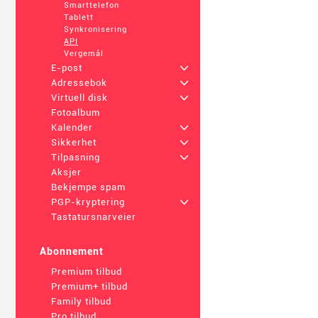
Smarttelefon
Tablett
Synkronisering
API
Vergemål
E-post
+
Adressebok
+
Virtuell disk
+
Fotoalbum
Kalender
+
Sikkerhet
+
Tilpasning
+
Aksjer
Bekjempe spam
PGP-kryptering
+
Tastatursnarveier
Abonnement
Premium tilbud
Premium+ tilbud
Family tilbud
Pro tilbud