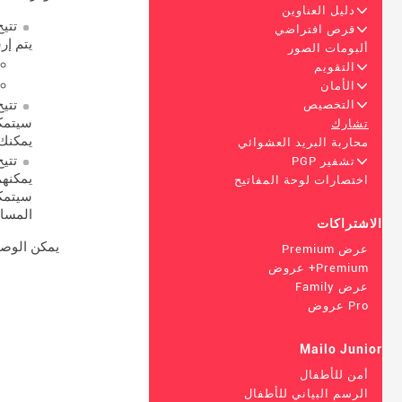
+
دليل العناوين
تتي
+
قرص افتراضي
يتم إر
ألبومات الصور
+
التقويم
+
الأمان
تتي
+
التخصيص
سيتمكن
تشارك
يمكنك 
محاربة البريد العشوائي
تتي
+
تشفير PGP
يمكنهم
اختصارات لوحة المفاتيح
سيتمكن
المساح
الاشتراكات
يمكن الوصول
عرض Premium
Premium+ عروض
عرض Family
Pro عروض
Mailo Junior
أمن للأطفال
الرسم البياني للأطفال