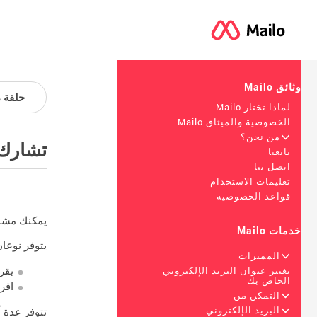
وثائق Mailo
حلقة م
لماذا تختار Mailo
الخصوصية والميثاق Mailo
+
من نحن؟
تشارك
تابعنا
اتصل بنا
تعليمات الاستخدام
قواعد الخصوصية
يمكنك مشارك
خدمات Mailo
يتوفر نوعا
+
المميزات
يقر
تغيير عنوان البريد الإلكتروني
الخاص بك
اقر
+
التمكن من
+
البريد الإلكتروني
تتوفر عدة أ