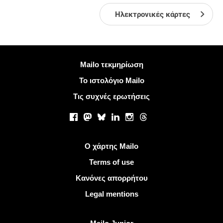
Ηλεκτρονικές κάρτες
Περισσότερες πληροφορίες
Mailo τεκμηρίωση
Το ιστολόγιο Mailo
Τις συχνές ερωτήσεις
Κοινωνικά δίκτυα
Facebook
Mastodon
Bluesky
LinkedIn
Instagram
Threads
Χρήσιμοι σύνδεσμοι
Ο χάρτης Mailo
Terms of use
Κανόνες απορρήτου
Legal mentions
Ανακαλύψτε Mailo