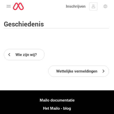
Inschrijven
Open het menu
Aanmelden
Taal 
Geschiedenis
Wie zijn wij?
Wettelijke vermeldingen
Meer informatie
Mailo documentatie
Het Mailo - blog