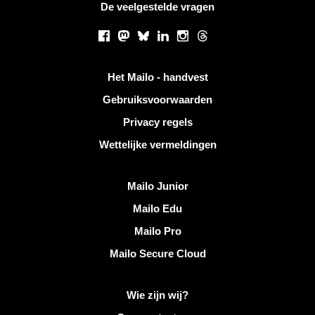
De veelgestelde vragen
Sociale netwerken
Facebook
Mastodon
Bluesky
LinkedIn
Instagram
Threads
Handige links
Het Mailo - handvest
Gebruiksvoorwaarden
Privacy regels
Wettelijke vermeldingen
Ontdek Mailo
Mailo Junior
Mailo Edu
Mailo Pro
Mailo Secure Cloud
Meer informatie over Mailo
Wie zijn wij?