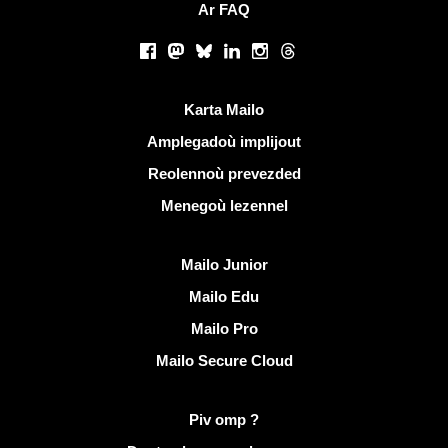
Ar FAQ
Rouedadoù sokial |
Facebook
Mastodon
Bluesky
LinkedIn
Instagram
Threads
Liammoù talvoudus
Karta Mailo
Amplegadoù implijout
Reolennoù prevezded
Menegoù lezennel
Dizoloiñ Mailo
Mailo Junior
Mailo Edu
Mailo Pro
Mailo Secure Cloud
Muioc'h a ditouroù war Mailo
Piv omp ?