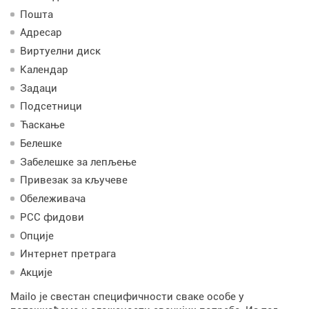
Пошта
Адресар
Виртуелни диск
Календар
Задаци
Подсетници
Ћаскање
Белешке
Забелешке за лепљење
Привезак за кључеве
Обележивача
РСС фидови
Опције
Интернет претрага
Акције
Mailo је свестан специфичности сваке особе у