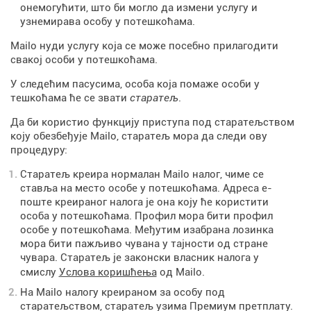
онемогућити, што би могло да измени услугу и
узнемирава особу у потешкоћама.
Mailo нуди услугу која се може посебно прилагодити
свакој особи у потешкоћама.
У следећим пасусима, особа која помаже особи у
тешкоћама ће се звати
старатељ
.
Да би користио функцију приступа под старатељством
коју обезбеђује Mailo, старатељ мора да следи ову
процедуру:
Старатељ креира нормалан Mailo налог, чиме се
ставља на место особе у потешкоћама. Адреса е-
поште креираног налога је она коју ће користити
особа у потешкоћама. Профил мора бити профил
особе у потешкоћама. Међутим изабрана лозинка
мора бити пажљиво чувана у тајности од стране
чувара. Старатељ је законски власник налога у
смислу
Услова коришћења
од Mailo.
На Mailo налогу креираном за особу под
старатељством, старатељ узима Премиум претплату.