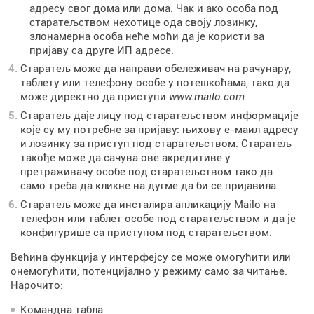
адресу свог дома или дома. Чак и ако особа под
старатељством нехотице ода своју лозинку,
злонамерна особа неће моћи да је користи за
пријаву са друге ИП адресе.
Старатељ може да направи обележивач на рачунару,
таблету или телефону особе у потешкоћама, тако да
може директно да приступи
www.mailo.com
.
Старатељ даје лицу под старатељством информације
које су му потребне за пријаву: њихову е-маил адресу
и лозинку за приступ под старатељством. Старатељ
такође може да сачува ове акредитиве у
претраживачу особе под старатељством тако да
само треба да кликне на дугме да би се пријавила.
Старатељ може да инсталира апликацију Mailo на
телефон или таблет особе под старатељством и да је
конфигурише са приступом под старатељством.
Већина функција у интерфејсу се може омогућити или
онемогућити, потенцијално у режиму само за читање.
Нарочито:
Командна табла