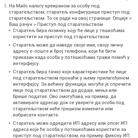
На Mailo налогу креираном за особу под
старатељством, старатељ конфигурише приступ под
старатељством. То се ради на овој страници: Опције >
Ваш рачун > Приступ под старатељством
Старатељ бира лозинку коју ће лице у тешкоћама
користити за приступ под старатељством.
Старатељ може да наведе своје име, своју личну
адресу е-поште и број телефона, који ће бити
приказан када особа у потешкоћама тражи помоћ у
интерфејсу.
Старатељ бира тачно које карактеристике ће лице
под старатељством пронаћи у њему прилагођеном
интерфејсу. За већину функција, могуће је спречити
лице под старатељством да додаје, мења или
брише податке. Ово омогућава, на пример, да
активирате адресар док се уверите да особа под
старатељством неће грешком изменити или
избрисати контакте.
Старатељ може одредити ИП адресу или опсег ИП
адреса које ће особа у потешкоћама користити за
приступ под старатељством, на пример фиксну ИП