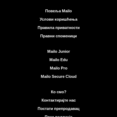
Корисни линкови
Повеља Mailo
Услови коришћења
Правила приватности
Правни споменици
Откријте Mailo
Mailo Junior
Mailo Edu
Mailo Pro
Mailo Secure Cloud
Више информација на Mailo
Ко смо?
Контактирајте нас
Постати препродавац
Прес подручје