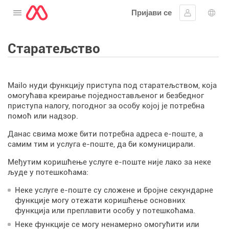
Пријави се
Отворите мени
Пријавите 
Избо
Старатељство
Mailo нуди функцију приступа под старатељством, која
омогућава креирање поједностављеног и безбедног
приступа налогу, погодног за особу којој је потребна
помоћ или надзор.
Данас свима може бити потребна адреса е-поште, а
самим тим и услуга е-поште, да би комуницирали.
Међутим коришћење услуге е-поште није лако за неке
људе у потешкоћама:
Неке услуге е-поште су сложене и бројне секундарне
функције могу отежати коришћење основних
функција или преплавити особу у потешкоћама.
Неке функције се могу ненамерно омогућити или