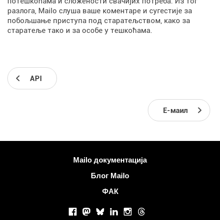
потешкоћама и сложености свачијих потреба. Из тог
разлога, Mailo слуша ваше коментаре и сугестије за
побољшање приступа под старатељством, како за
старатеље тако и за особе у тешкоћама.
API
Е-маил
Више информација
Mailo документација
Блог Mailo
ФАК
Друштвене мреже
Facebook
Mastodon
Bluesky
LinkedIn
Instagram
Threads