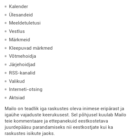
Kalender
Ülesandeid
Meeldetuletusi
Vestlus
Märkmeid
Kleepuvad märkmed
Võtmehoidja
Järjehoidjad
RSS-kanalid
Valikud
Interneti-otsing
Aktsiad
Mailo on teadlik iga raskustes oleva inimese eripärast ja
igaühe vajaduste keerukusest. Sel põhjusel kuulab Mailo
teie kommentaare ja ettepanekuid eestkostetava
juurdepääsu parandamiseks nii eestkostjate kui ka
raskustes isikute jaoks.