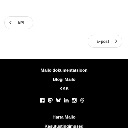
API
E-post
Rohkem informatsiooni
Mailo dokumentatsioon
Blogi Mailo
KKK
Sotsiaalsed võrgustikud
Facebook
Mastodon
Bluesky
LinkedIn
Instagram
Threads
Kasulikud lingid
Harta Mailo
Kasutustingimused