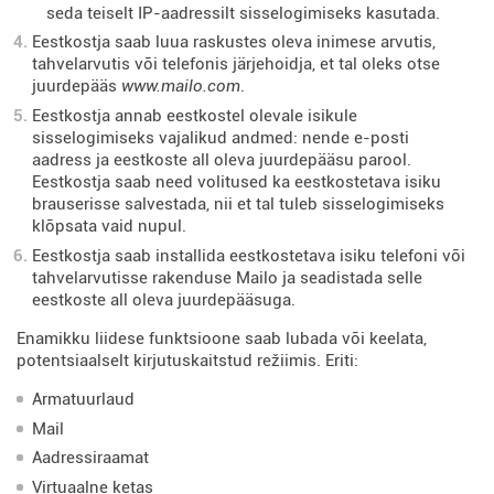
seda teiselt IP-aadressilt sisselogimiseks kasutada.
Eestkostja saab luua raskustes oleva inimese arvutis,
tahvelarvutis või telefonis järjehoidja, et tal oleks otse
juurdepääs
www.mailo.com
.
Eestkostja annab eestkostel olevale isikule
sisselogimiseks vajalikud andmed: nende e-posti
aadress ja eestkoste all oleva juurdepääsu parool.
Eestkostja saab need volitused ka eestkostetava isiku
brauserisse salvestada, nii et tal tuleb sisselogimiseks
klõpsata vaid nupul.
Eestkostja saab installida eestkostetava isiku telefoni või
tahvelarvutisse rakenduse Mailo ja seadistada selle
eestkoste all oleva juurdepääsuga.
Enamikku liidese funktsioone saab lubada või keelata,
potentsiaalselt kirjutuskaitstud režiimis. Eriti:
Armatuurlaud
Mail
Aadressiraamat
Virtuaalne ketas