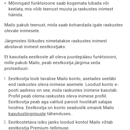
Mõningaid funktsioone saab kogemata lubada või
keelata, mis võib teenust muuta ja raskustes inimest
häirida.
Mailo pakub teenust, mida saab kohandada igale raskustes
olevale inimesele.
Järgmistes lõikudes nimetatakse raskustes inimest
abistavat inimest
eestkostjaks
.
Et kasutada eestkoste all oleva juurdepääsu funktsiooni,
mille pakub Mailo, peab eestkostja järgima seda
protseduuri:
Eestkostja loob tavalise Mailo konto, asetades seeläbi
end raskustes oleva inimese asemele. Loodud konto e-
posti aadress on see, mida raskustes inimene kasutab.
Profiil peab olema raskustes oleva inimese profiil.
Eestkostja peab aga valitud parooli hoolikalt salajas
hoidma. Eestkostja on konto seaduslik omanik Mailo
kasutustingimuste
tähenduses..
Eestkostetava isiku jaoks loodud kontol Mailo võtab
eestkostja Premium-tellimuse.