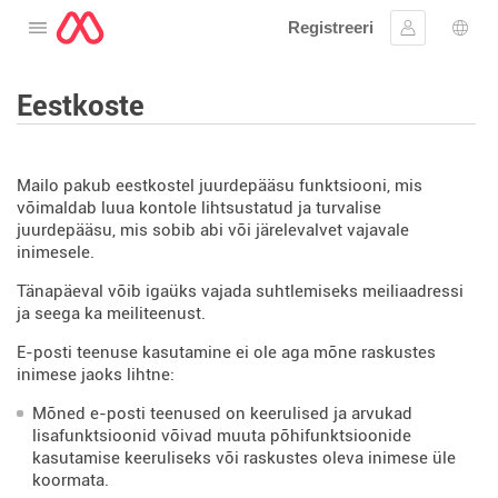
Registreeri
Avage menüü
Logi sisse
Keel
Eestkoste
Mailo pakub eestkostel juurdepääsu funktsiooni, mis
võimaldab luua kontole lihtsustatud ja turvalise
juurdepääsu, mis sobib abi või järelevalvet vajavale
inimesele.
Tänapäeval võib igaüks vajada suhtlemiseks meiliaadressi
ja seega ka meiliteenust.
E-posti teenuse kasutamine ei ole aga mõne raskustes
inimese jaoks lihtne:
Mõned e-posti teenused on keerulised ja arvukad
lisafunktsioonid võivad muuta põhifunktsioonide
kasutamise keeruliseks või raskustes oleva inimese üle
koormata.