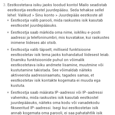
Eestkostetava isiku jaoks loodud kontol Mailo seadistab
eestkostja eestkostel juurdepääsu. Seda tehakse sellel
lehel: Valikud > Sinu konto > Juurdepääs eestkoste all
Eestkostja valib parooli, mida raskustes isik kasutab
eestkostel juurdepääsuks.
Eestkostja saab märkida oma nime, isikliku e-posti
aadressi ja telefoninumbri, mis kuvatakse, kui raskustes
inimene liideses abi otsib.
Eestkostja valib täpselt, milliseid funktsioone
eestkostetav isik tema jaoks kohandatud liidesest leiab.
Enamiku funktsioonide puhul on võimalik
eestkostetava isiku andmete lisamine, muutmine või
kustutamine takistada. See võimaldab näiteks
aktiveerida aadressiraamatu, tagades samas, et
eestkostetav isik kontakte kogemata ei muuda ega
kustuta.
Eestkostja saab määrata IP-aadressi või IP-aadressi
vahemiku, mida raskustes isik kasutab eestkostel
juurdepääsuks, näiteks oma kodu või vanadekodu
fikseeritud IP-aadressi. Isegi kui eestkostetav isik
annab kogemata oma parooli, ei saa pahatahtlik isik