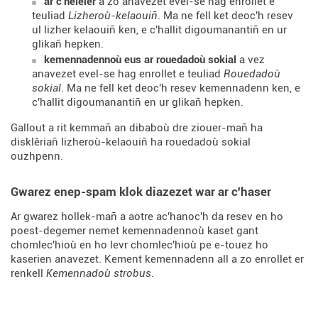
ar c'heleier
a zo anavezet evel-se hag enrollet e
teuliad
Lizheroù-kelaouiñ
. Ma ne fell ket deoc'h resev
ul lizher kelaouiñ ken, e c'hallit digoumanantiñ en ur
glikañ hepken.
kemennadennoù eus ar rouedadoù sokial
a vez
anavezet evel-se hag enrollet e teuliad
Rouedadoù
sokial
. Ma ne fell ket deoc'h resev kemennadenn ken, e
c'hallit digoumanantiñ en ur glikañ hepken.
Gallout a rit kemmañ an dibaboù dre ziouer-mañ ha
disklêriañ lizheroù-kelaouiñ ha rouedadoù sokial
ouzhpenn.
Gwarez enep-spam klok diazezet war ar c'haser
Ar gwarez hollek-mañ a aotre ac'hanoc'h da resev en ho
poest-degemer nemet kemennadennoù kaset gant
chomlec'hioù en ho levr chomlec'hioù pe e-touez ho
kaserien anavezet. Kement kemennadenn all a zo enrollet er
renkell
Kemennadoù strobus
.