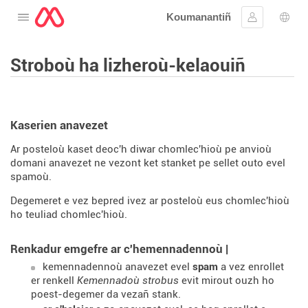
Koumanantiñ
Digeriñ al lañser
Kevreañ
Diba
Stroboù ha lizheroù-kelaouiñ
Kaserien anavezet
Ar posteloù kaset deoc'h diwar chomlec'hioù pe anvioù
domani anavezet ne vezont ket stanket pe sellet outo evel
spamoù.
Degemeret e vez bepred ivez ar posteloù eus chomlec'hioù
ho teuliad chomlec'hioù.
Renkadur emgefre ar c'hemennadennoù |
kemennadennoù anavezet evel
spam
a vez enrollet
er renkell
Kemennadoù strobus
evit mirout ouzh ho
poest-degemer da vezañ stank.