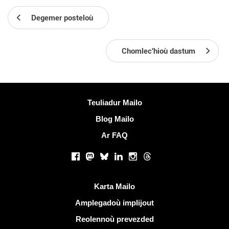
Degemer posteloù
Chomlec'hioù dastum
Muioc'h a ditouroù
Teuliadur Mailo
Blog Mailo
Ar FAQ
Rouedadoù sokial |
Facebook
Mastodon
Bluesky
LinkedIn
Instagram
Threads
Liammoù talvoudus
Karta Mailo
Amplegadoù implijout
Reolennoù prevezded