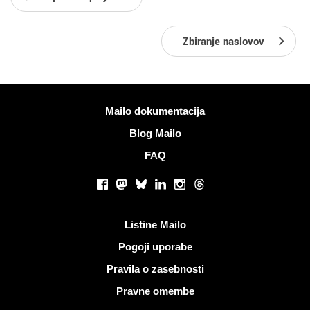
Zbiranje naslovov
Več informacij
Mailo dokumentacija
Blog Mailo
FAQ
Socialna omrežja
Facebook
Mastodon
Bluesky
LinkedIn
Instagram
Threads
Koristne povezave
Listine Mailo
Pogoji uporabe
Pravila o zasebnosti
Pravne omembe