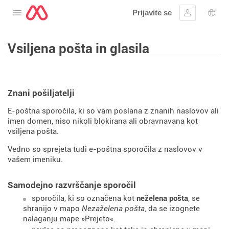
Prijavite se
Odprite meni
Vpis
Izbir
Vsiljena pošta in glasila
Znani pošiljatelji
E-poštna sporočila, ki so vam poslana z znanih naslovov ali
imen domen, niso nikoli blokirana ali obravnavana kot
vsiljena pošta.
Vedno so sprejeta tudi e-poštna sporočila z naslovov v
vašem imeniku.
Samodejno razvrščanje sporočil
sporočila, ki so označena kot
neželena pošta
, se
shranijo v mapo
Nezaželena pošta
, da se izognete
nalaganju mape »Prejeto«.