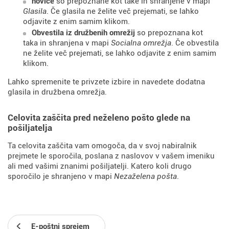
novice
so prepoznane kot take in shranjene v mapi
Glasila
. Če glasila ne želite več prejemati, se lahko
odjavite z enim samim klikom.
Obvestila iz družbenih omrežij
so prepoznana kot
taka in shranjena v mapi
Socialna omrežja
. Če obvestila
ne želite več prejemati, se lahko odjavite z enim samim
klikom.
Lahko spremenite te privzete izbire in navedete dodatna
glasila in družbena omrežja.
Celovita zaščita pred neželeno pošto glede na
pošiljatelja
Ta celovita zaščita vam omogoča, da v svoj nabiralnik
prejmete le sporočila, poslana z naslovov v vašem imeniku
ali med vašimi znanimi pošiljatelji. Katero koli drugo
sporočilo je shranjeno v mapi
Nezaželena pošta
.
E-poštni sprejem