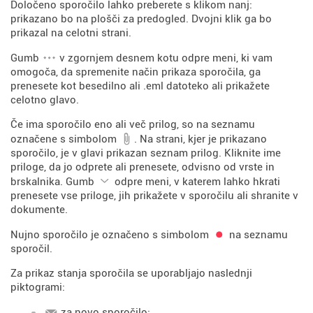
Določeno sporočilo lahko preberete s klikom nanj:
prikazano bo na plošči za predogled. Dvojni klik ga bo
prikazal na celotni strani.
Gumb
v zgornjem desnem kotu odpre meni, ki vam
omogoča, da spremenite način prikaza sporočila, ga
prenesete kot besedilno ali .eml datoteko ali prikažete
celotno glavo.
Če ima sporočilo eno ali več prilog, so na seznamu
označene s simbolom
. Na strani, kjer je prikazano
sporočilo, je v glavi prikazan seznam prilog. Kliknite ime
priloge, da jo odprete ali prenesete, odvisno od vrste in
brskalnika. Gumb
odpre meni, v katerem lahko hkrati
prenesete vse priloge, jih prikažete v sporočilu ali shranite v
dokumente.
Nujno sporočilo je označeno s simbolom
na seznamu
sporočil.
Za prikaz stanja sporočila se uporabljajo naslednji
piktogrami:
za novo sporočilo;