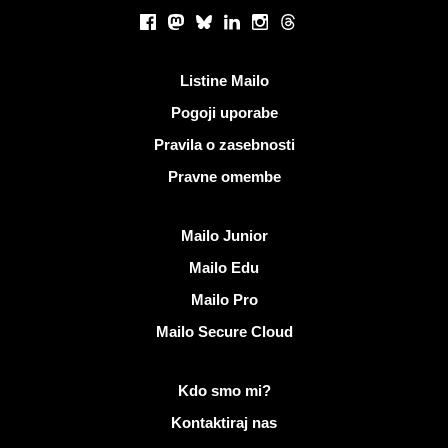
Socialna omrežja
Facebook
Mastodon
Bluesky
LinkedIn
Instagram
Threads
Koristne povezave
Listine Mailo
Pogoji uporabe
Pravila o zasebnosti
Pravne omembe
Odkrijte Mailo
Mailo Junior
Mailo Edu
Mailo Pro
Mailo Secure Cloud
Več informacij o Mailo
Kdo smo mi?
Kontaktiraj nas