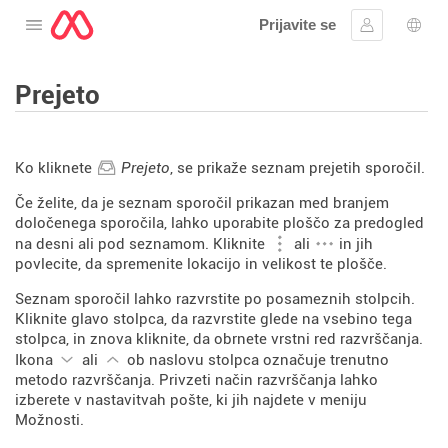
Prijavite se
Odprite meni
Vpis
Izbir
Prejeto
Ko kliknete
Prejeto
, se prikaže seznam prejetih sporočil.
Če želite, da je seznam sporočil prikazan med branjem
določenega sporočila, lahko uporabite ploščo za predogled
na desni ali pod seznamom. Kliknite
ali
in jih
povlecite, da spremenite lokacijo in velikost te plošče.
Seznam sporočil lahko razvrstite po posameznih stolpcih.
Kliknite glavo stolpca, da razvrstite glede na vsebino tega
stolpca, in znova kliknite, da obrnete vrstni red razvrščanja.
Ikona
ali
ob naslovu stolpca označuje trenutno
metodo razvrščanja. Privzeti način razvrščanja lahko
izberete v nastavitvah pošte, ki jih najdete v meniju
Možnosti.