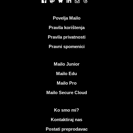
Facebook
Mastodon
Bluesky
LinkedIn
Instagram
Threads
Korisni linkovi
Povelja Mailo
Pravila korištenja
Pravila privatnosti
Pravni spomenici
Otkrijte Mailo
Mailo Junior
Mailo Edu
Mailo Pro
Mailo Secure Cloud
Više informacija o Mailo
Ko smo mi?
Kontaktiraj nas
Postati preprodavac