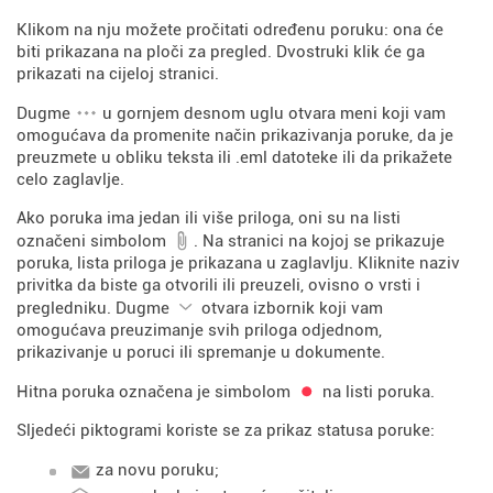
Klikom na nju možete pročitati određenu poruku: ona će
biti prikazana na ploči za pregled. Dvostruki klik će ga
prikazati na cijeloj stranici.
Dugme
u gornjem desnom uglu otvara meni koji vam
omogućava da promenite način prikazivanja poruke, da je
preuzmete u obliku teksta ili .eml datoteke ili da prikažete
celo zaglavlje.
Ako poruka ima jedan ili više priloga, oni su na listi
označeni simbolom
. Na stranici na kojoj se prikazuje
poruka, lista priloga je prikazana u zaglavlju. Kliknite naziv
privitka da biste ga otvorili ili preuzeli, ovisno o vrsti i
pregledniku. Dugme
otvara izbornik koji vam
omogućava preuzimanje svih priloga odjednom,
prikazivanje u poruci ili spremanje u dokumente.
Hitna poruka označena je simbolom
na listi poruka.
Sljedeći piktogrami koriste se za prikaz statusa poruke:
za novu poruku;