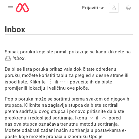
Prijaviti se
Otvorite meni
Prijavite se
Izbor
Inbox
Spisak poruka koje ste primili prikazuje se kada kliknete na
Inbox
.
Da bi se lista poruka prikazivala dok čitate određenu
poruku, možete koristiti tablu za pregled s desne strane ili
ispod liste. Kliknite
ili
i povucite ih da biste
promijenili lokaciju i veličinu ove ploče.
Popis poruka može se sortirati prema svakom od njegovih
stupaca. Kliknite na zaglavlje stupca da biste sortirali
prema sadržaju ovog stupca i ponovo pritisnite da biste
preokrenuli redoslijed sortiranja. Ikona
ili
pored
naslova stupca označava trenutnu metodu sortiranja.
Možete odabrati zadani način sortiranja u postavkama e-
pošte, koje možete pronaći u izborniku Opcije.