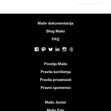
Više informacija
Mailo dokumentacija
Blog Mailo
FAQ
Društvene mreže
Facebook
Mastodon
Bluesky
LinkedIn
Instagram
Threads
Korisni linkovi
Povelja Mailo
Pravila korištenja
Pravila privatnosti
Pravni spomenici
Otkrijte Mailo
Mailo Junior
Mailo Edu